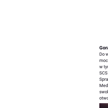
Gor
Do w
mocn
w ty
SCS 
Spra
Medi
swob
otwo