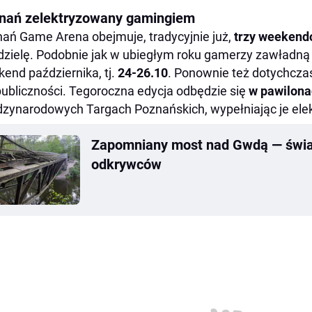
nań zelektryzowany gamingiem
ań Game Arena obejmuje, tradycyjnie już,
trzy weeken
edzielę. Podobnie jak w ubiegłym roku gamerzy zawładn
end października, tj.
24-26.10
. Ponownie też dotychcza
publiczności. Tegoroczna edycja odbędzie się
w pawilonac
zynarodowych Targach Poznańskich, wypełniając je elek
Zapomniany most nad Gwdą — świade
odkrywców