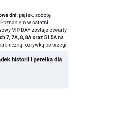
dowe
dni
: piątek, sobotę
ą Poznaniem w ostatni
sowy VIP DAY zostaje otwarty
h 7, 7A, 8, 8A oraz 5 i 5A
na
troniczną rozrywką po brzegi.
k historii i perełka dla