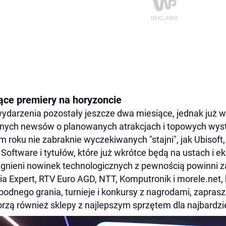
ące premiery na horyzoncie
ydarzenia pozostały jeszcze dwa miesiące, jednak już
ych newsów o planowanych atrakcjach i topowych wys
m roku nie zabraknie wyczekiwanych "stajni", jak Ubisof
Software i tytułów, które już wkrótce będą na ustach i e
gnieni nowinek technologicznych z pewnością powinni za
a Expert, RTV Euro AGD, NTT, Komputronik i morele.net, k
odnego grania, turnieje i konkursy z nagrodami, zaprasza
rzą również sklepy z najlepszym sprzętem dla najbardz