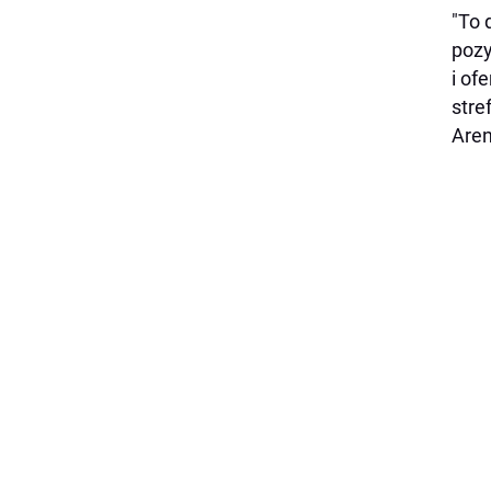
"To 
pozy
i of
stre
Aren