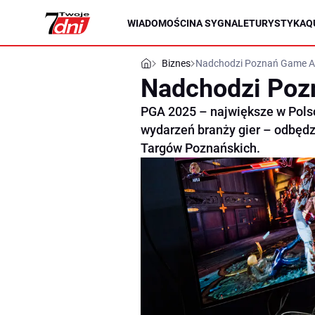
WIADOMOŚCI
NA SYGNALE
TURYSTYKA
Q
Biznes
Nadchodzi Poznań Game A
Nadchodzi Poz
PGA 2025 – największe w Polsc
wydarzeń branży gier – odbędz
Targów Poznańskich.