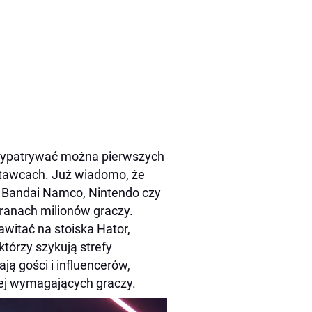
 wypatrywać można pierwszych
tawcach. Już wiadomo, że
t, Bandai Namco, Nintendo czy
kranach milionów graczy.
witać na stoiska Hator,
tórzy szykują strefy
ją gości i influencerów,
iej wymagających graczy.