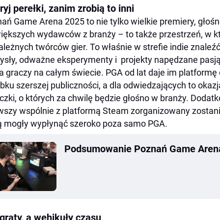
yj perełki, zanim zrobią to inni
ań Game Arena 2025 to nie tylko wielkie premiery, głośn
iększych wydawców z branży – to także przestrzeń, w kt
ależnych twórców gier. To właśnie w strefie indie znale
sły, odważne eksperymenty i projekty napędzane pasją,
a graczy na całym świecie. PGA od lat daje im platformę
bku szerszej publiczności, a dla odwiedzających to okazj
zki, o których za chwilę będzie głośno w branży. Dodatk
wszy wspólnie z platformą Steam zorganizowany zostanie
 mogły wypłynąć szeroko poza samo PGA.
Podsumowanie Poznań Game Arena
graty, a wehikuły czasu