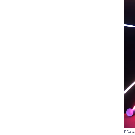
PGA
©