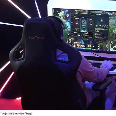
 Twoje7dni | Krzysztof Dęga