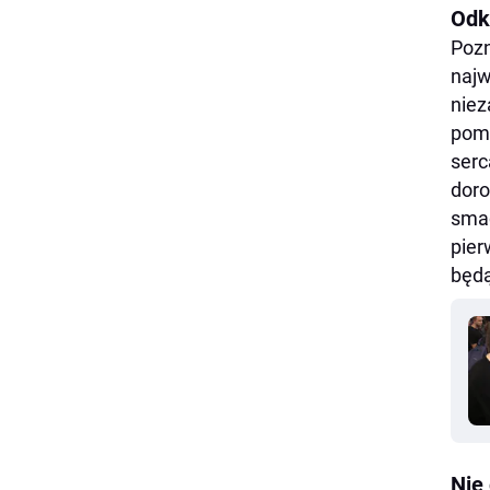
Odkr
Pozn
najw
niez
pomy
serc
doro
smac
pier
będą
Nie 