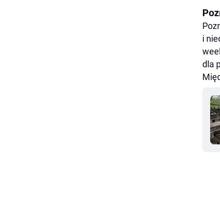
Poz
Pozn
i ni
week
dla 
Międ