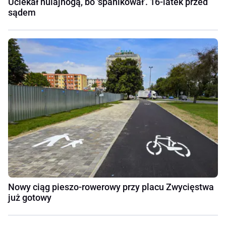
Uciekał hulajnogą, bo 'spanikował'. 16-latek przed
sądem
Nowy ciąg pieszo-rowerowy przy placu Zwycięstwa
już gotowy