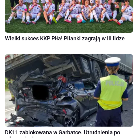
Wielki sukces KKP Piła! Pilanki zagrają w III lidze
DK11 zablokowana w Garbatce. Utrudnienia po