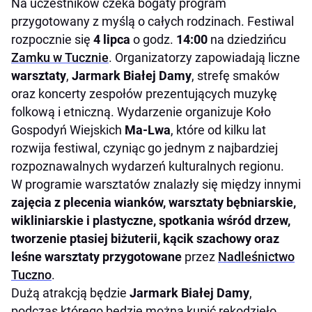
Na uczestników czeka bogaty program
przygotowany z myślą o całych rodzinach. Festiwal
rozpocznie się
4 lipca
o godz.
14:00
na dziedzińcu
Zamku w Tucznie
. Organizatorzy zapowiadają liczne
warsztaty
,
Jarmark Białej Damy
, strefę smaków
oraz koncerty zespołów prezentujących muzykę
folkową i etniczną. Wydarzenie organizuje Koło
Gospodyń Wiejskich
Ma-Lwa
, które od kilku lat
rozwija festiwal, czyniąc go jednym z najbardziej
rozpoznawalnych wydarzeń kulturalnych regionu.
W programie warsztatów znalazły się między innymi
zajęcia z plecenia wianków, warsztaty bębniarskie,
wikliniarskie i plastyczne, spotkania wśród drzew,
tworzenie ptasiej biżuterii, kącik szachowy oraz
leśne warsztaty przygotowane
przez
Nadleśnictwo
Tuczno
.
Dużą atrakcją będzie
Jarmark Białej Damy
,
podczas którego będzie można kupić rękodzieło