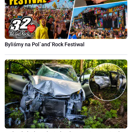
Byliśmy na Pol`and`Rock Festiwal