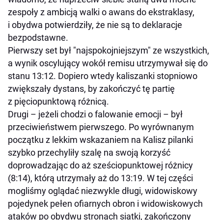
zespoły z ambicją walki o awans do ekstraklasy,
i obydwa potwierdziły, że nie są to deklaracje
bezpodstawne.
Pierwszy set był "najspokojniejszym" ze wszystkich,
a wynik oscylujący wokół remisu utrzymywał się do
stanu 13:12. Dopiero wtedy kaliszanki stopniowo
zwiększały dystans, by zakończyć tę partię
z pięciopunktową różnicą.
Drugi – jeżeli chodzi o falowanie emocji – był
przeciwieństwem pierwszego. Po wyrównanym
początku z lekkim wskazaniem na Kalisz pilanki
szybko przechyliły szalę na swoją korzyść
doprowadzając do aż sześciopunktowej różnicy
(8:14), którą utrzymały aż do 13:19. W tej części
mogliśmy oglądać niezwykle długi, widowiskowy
pojedynek pełen ofiarnych obron i widowiskowych
ataków po obydwu stronach siatki, zakończony