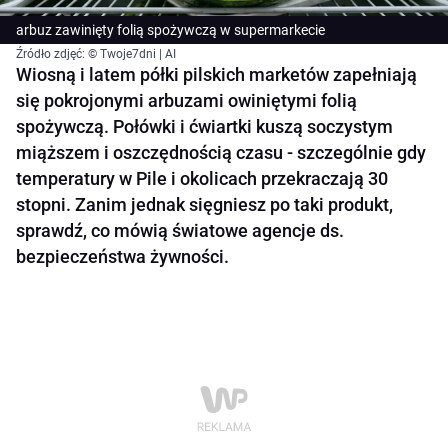
arbuz zawinięty folią spożywczą w supermarkecie
Źródło zdjęć: © Twoje7dni | AI
Wiosną i latem półki pilskich marketów zapełniają
się pokrojonymi arbuzami owiniętymi folią
spożywczą. Połówki i ćwiartki kuszą soczystym
miąższem i oszczędnością czasu - szczególnie gdy
temperatury w Pile i okolicach przekraczają 30
stopni. Zanim jednak sięgniesz po taki produkt,
sprawdź, co mówią światowe agencje ds.
bezpieczeństwa żywności.