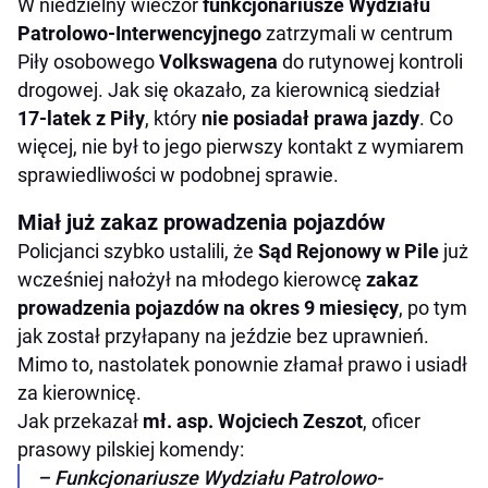
W niedzielny wieczór
funkcjonariusze Wydziału
Patrolowo-Interwencyjnego
zatrzymali w centrum
Piły osobowego
Volkswagena
do rutynowej kontroli
drogowej. Jak się okazało, za kierownicą siedział
17-latek z Piły
, który
nie posiadał prawa jazdy
. Co
więcej, nie był to jego pierwszy kontakt z wymiarem
sprawiedliwości w podobnej sprawie.
Miał już zakaz prowadzenia pojazdów
Policjanci szybko ustalili, że
Sąd Rejonowy w Pile
już
wcześniej nałożył na młodego kierowcę
zakaz
prowadzenia pojazdów na okres 9 miesięcy
, po tym
jak został przyłapany na jeździe bez uprawnień.
Mimo to, nastolatek ponownie złamał prawo i usiadł
za kierownicę.
Jak przekazał
mł. asp. Wojciech Zeszot
, oficer
prasowy pilskiej komendy:
– Funkcjonariusze Wydziału Patrolowo-