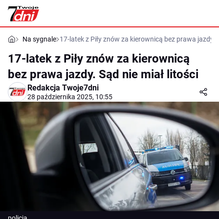
Na sygnale
17-latek z Piły znów za kierownicą bez prawa jazdy. S
17-latek z Piły znów za kierownicą
bez prawa jazdy. Sąd nie miał litości
Redakcja Twoje7dni
28 października 2025, 10:55
policja