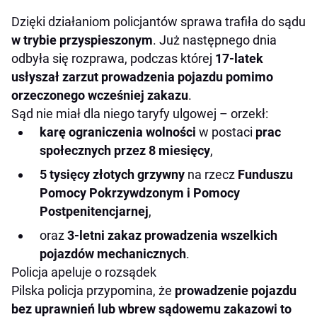
Dzięki działaniom policjantów sprawa trafiła do sądu
w trybie przyspieszonym
. Już następnego dnia
odbyła się rozprawa, podczas której
17-latek
usłyszał zarzut prowadzenia pojazdu pomimo
orzeczonego wcześniej zakazu
.
Sąd nie miał dla niego taryfy ulgowej – orzekł:
karę ograniczenia wolności
w postaci
prac
społecznych przez 8 miesięcy
,
5 tysięcy złotych grzywny
na rzecz
Funduszu
Pomocy Pokrzywdzonym i Pomocy
Postpenitencjarnej
,
oraz
3-letni zakaz prowadzenia wszelkich
pojazdów mechanicznych
.
Policja apeluje o rozsądek
Pilska policja przypomina, że
prowadzenie pojazdu
bez uprawnień lub wbrew sądowemu zakazowi to