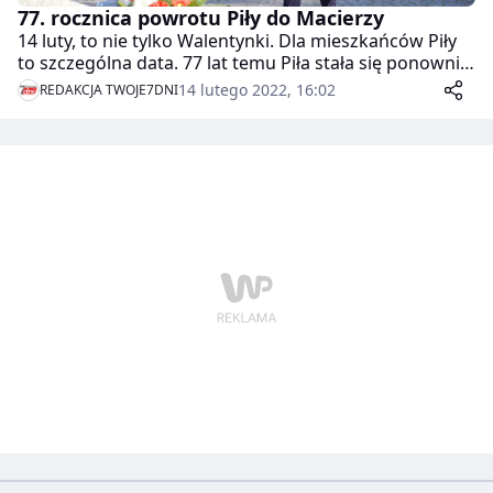
77. rocznica powrotu Piły do Macierzy
14 luty, to nie tylko Walentynki. Dla mieszkańców Piły
to szczególna data. 77 lat temu Piła stała się ponownie
częścią państwa Polskiego, a data 14 lutego zapisała
14 lutego 2022, 16:02
REDAKCJA TWOJE7DNI
się w historii jako symboliczna dla naszego miasta i
pilanom kojarzy się odtąd, jako moment, w którym
miasto powróciło w granice Polski.