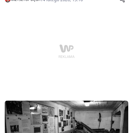
które pozwoli mieszkańcom przenieść się w czasie i
zobaczyć miejsca na co dzień niedostępne dla
zwiedzających.