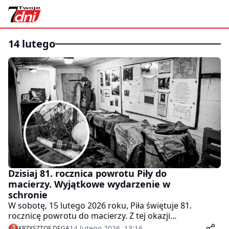
14 lutego
Dzisiaj 81. rocznica powrotu Piły do
macierzy. Wyjątkowe wydarzenie w
schronie
W sobotę, 15 lutego 2026 roku, Piła świętuje 81.
rocznicę powrotu do macierzy. Z tej okazji
przygotowano wyjątkowe wydarzenie historyczne,
14 lutego 2026, 13:16
KRZYSZTOF DĘGA