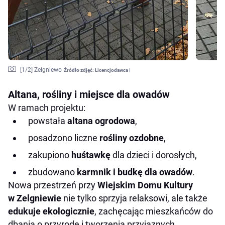
[
1
/2]
Zelgniewo
Źródło zdjęć:
Licencjodawca |
Altana, rośliny i miejsce dla owadów
W ramach projektu:
powstała
altana ogrodowa
,
posadzono liczne
rośliny ozdobne
,
zakupiono
huśtawkę
dla dzieci i dorosłych,
zbudowano
karmnik i budkę dla owadów
.
Nowa przestrzeń przy
Wiejskim Domu Kultury
w Zelgniewie
nie tylko sprzyja relaksowi, ale także
edukuje ekologicznie
, zachęcając mieszkańców do
dbania o przyrodę i tworzenia przyjaznych