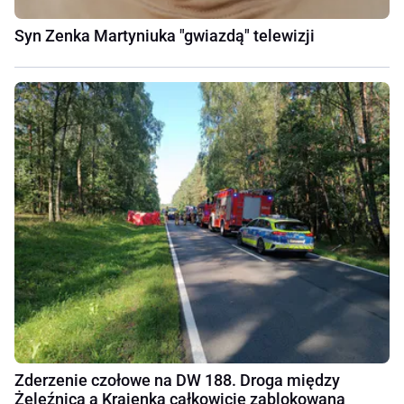
Syn Zenka Martyniuka "gwiazdą" telewizji
Zderzenie czołowe na DW 188. Droga między
Żeleźnicą a Krajenką całkowicie zablokowana