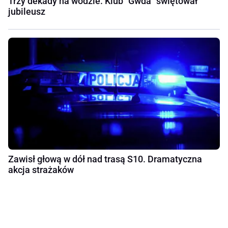
Trzy dekady na wodzie. Klub "Gwda" świętował
jubileusz
Zawisł głową w dół nad trasą S10. Dramatyczna
akcja strażaków