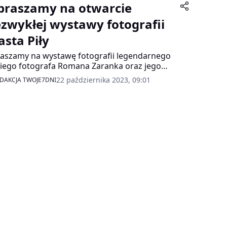
praszamy na otwarcie
ezwykłej wystawy fotografii
asta Piły
aszamy na wystawę fotografii legendarnego
kiego fotografa Romana Zaranka oraz jego
 Andrzeja Zaranka. Na wystawie w pilskim
22 października 2023, 09:01
DAKCJA TWOJE7DNI
znajdzie się ponad 300 fotografii.