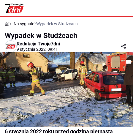
Na sygnale
Wypadek w Studźcach
Wypadek w Studźcach
Redakcja Twoje7dni
9 stycznia 2022, 09:41
6 stycznia 2022 roku przed godziną piętnastą