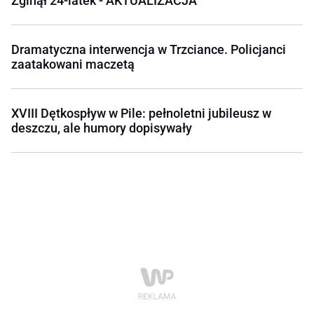
Zginął 24-latek - AKTUALIZACJA
Dramatyczna interwencja w Trzciance. Policjanci
zaatakowani maczetą
XVIII Dętkospływ w Pile: pełnoletni jubileusz w
deszczu, ale humory dopisywały