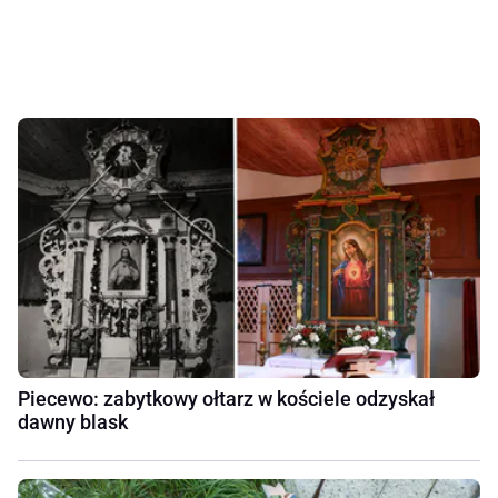
Piecewo: zabytkowy ołtarz w kościele odzyskał
dawny blask