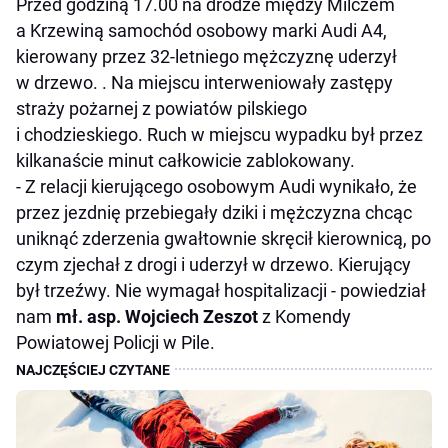
Przed godziną 17.00 na drodze między Milczem
a Krzewiną samochód osobowy marki Audi A4,
kierowany przez 32-letniego mężczyznę uderzył
w drzewo. . Na miejscu interweniowały zastępy
straży pożarnej z powiatów pilskiego
i chodzieskiego. Ruch w miejscu wypadku był przez
kilkanaście minut całkowicie zablokowany.
- Z relacji kierującego osobowym Audi wynikało, że
przez jezdnię przebiegały dziki i mężczyzna chcąc
uniknąć zderzenia gwałtownie skręcił kierownicą, po
czym zjechał z drogi i uderzył w drzewo. Kierujący
był trzeźwy. Nie wymagał hospitalizacji - powiedział
nam
mł. asp. Wojciech Zeszot
z Komendy
Powiatowej Policji w Pile.