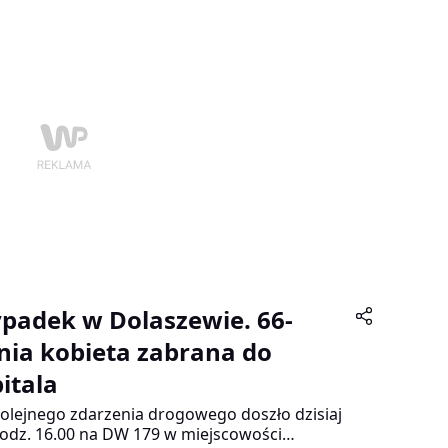
wanie nad pojazdem na prostym odcinku
i. Auto zjechało z jezdni i dachowało.
padek w Dolaszewie. 66-
tnia kobieta zabrana do
pitala
olejnego zdarzenia drogowego doszło dzisiaj
odz. 16.00 na DW 179 w miejscowości