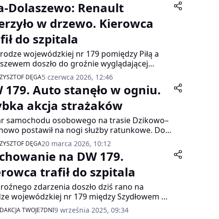
ła-Dolaszewo: Renault
erzyło w drzewo. Kierowca
fił do szpitala
rodze wojewódzkiej nr 179 pomiędzy Piłą a
szewem doszło do groźnie wyglądającej
zji. Samochód osobowy zjechał z jezdni i
5 czerwca 2026, 12:46
ZYSZTOF DĘGA
zył w drzewo. Kierowca został przewieziony
 179. Auto stanęło w ogniu.
zpitala, a droga była całkowicie zablokowana.
 przywrócono ok. godz. 13.00.
ybka akcja strażaków
r samochodu osobowego na trasie Dzikowo–
nowo postawił na nogi służby ratunkowe. Do
zenia doszło wieczorem 19 marca 2026 roku.
20 marca 2026, 10:12
ZYSZTOF DĘGA
zczęście nikt nie ucierpiał, ale sytuacja była
chowanie na DW 179.
zo groźna.
rowca trafił do szpitala
roźnego zdarzenia doszło dziś rano na
ze wojewódzkiej nr 179 między Szydłowem a
omią. Około godziny 8.00 młody mężczyzna
9 września 2025, 09:34
DAKCJA TWOJE7DNI
ujący samochodem marki Renault stracił