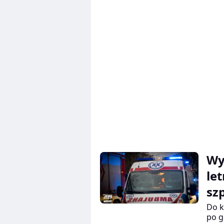
pano
drog
Wy
le
sz
Do k
po g