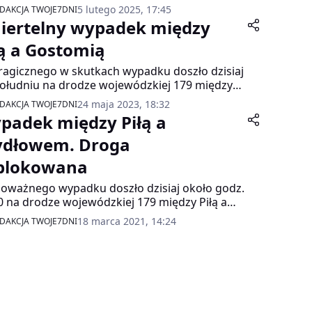
aszewo.
5 lutego 2025, 17:45
DAKCJA TWOJE7DNI
iertelny wypadek między
łą a Gostomią
ragicznego w skutkach wypadku doszło dzisiaj
ołudniu na drodze wojewódzkiej 179 między
 a Gostomią.
24 maja 2023, 18:32
DAKCJA TWOJE7DNI
padek między Piłą a
ydłowem. Droga
blokowana
oważnego wypadku doszło dzisiaj około godz.
0 na drodze wojewódzkiej 179 między Piłą a
łowem. Na wysokości stacji paliw zderzyły się
18 marca 2021, 14:24
DAKCJA TWOJE7DNI
pojazdy. Jedna osoba odniosła obrażenia ciała
stała przetransportowana do Szpitala
jalistycznego w Pile. Droga jest całkowicie
lokowana.