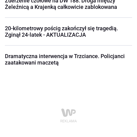
Zderzenie czołowe na DW 188. Droga między
Żeleźnicą a Krajenką całkowicie zablokowana
20-kilometrowy pościg zakończył się tragedią.
Zginął 24-latek - AKTUALIZACJA
Dramatyczna interwencja w Trzciance. Policjanci
zaatakowani maczetą