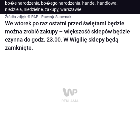
bo�e narodzenie, bo�ego narodzenia, handel, handlowa,
niedziela, niedzielne, zakupy, warszawie
Źródło zdjęć: © PAP | Pawe� Supernak
We wtorek po raz ostatni przed świętami będzie
można zrobić zakupy – większość sklepów będzie
czynna do godz. 23.00. W Wigilię sklepy będą
zamknięte.