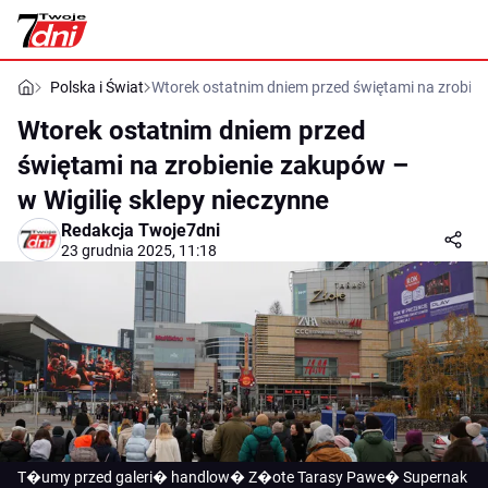
Polska i Świat
Wtorek ostatnim dniem przed świętami na zrobien
Wtorek ostatnim dniem przed
świętami na zrobienie zakupów –
w Wigilię sklepy nieczynne
Redakcja Twoje7dni
23 grudnia 2025, 11:18
T�umy przed galeri� handlow� Z�ote Tarasy Pawe� Supernak