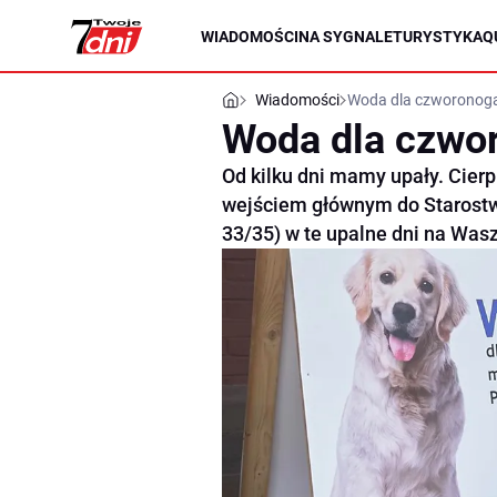
WIADOMOŚCI
NA SYGNALE
TURYSTYKA
Q
Wiadomości
Woda dla czworonog
Woda dla czwo
Od kilku dni mamy upały. Cierpi
wejściem głównym do Starostw
33/35) w te upalne dni na Was