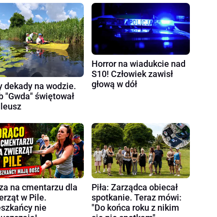
Horror na wiadukcie nad
S10! Człowiek zawisł
głową w dół
y dekady na wodzie.
b "Gwda" świętował
ileusz
za na cmentarzu dla
Piła: Zarządca obiecał
erząt w Pile.
spotkanie. Teraz mówi:
szkańcy nie
"Do końca roku z nikim