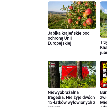
Jabłka krajeńskie pod
ochroną Unii
Trz
Europejskiej
Klu
jub
Niewyobrażalna
Bur
tragedia. Nie żyje dwóch
zwi
13-latków wyłowionych z
Mie