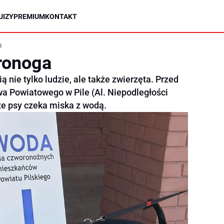
UIZY
PREMIUM
KONTAKT
a
ronoga
ą nie tylko ludzie, ale także zwierzęta. Przed
a Powiatowego w Pile (Al. Niepodległości
ze psy czeka miska z wodą.