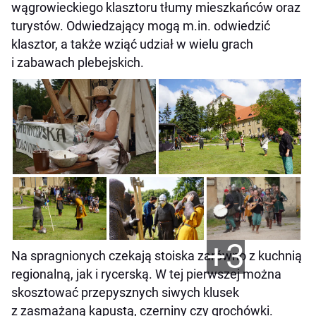
wągrowieckiego klasztoru tłumy mieszkańców oraz
turystów. Odwiedzający mogą m.in. odwiedzić
klasztor, a także wziąć udział w wielu grach
i zabawach plebejskich.
+3
Na spragnionych czekają stoiska zarówno z kuchnią
regionalną, jak i rycerską. W tej pierwszej można
skosztować przepysznych siwych klusek
z zasmażaną kapustą, czerniny czy grochówki.