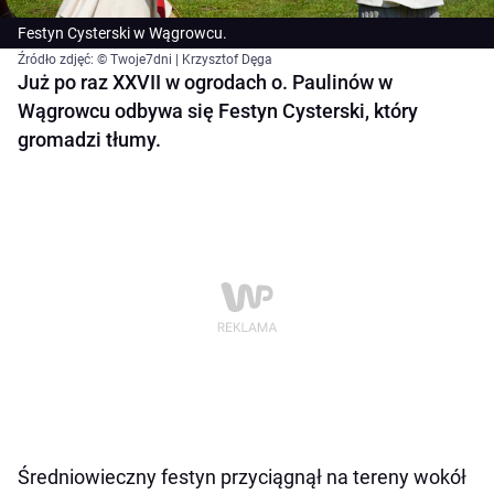
Festyn Cysterski w Wągrowcu.
Źródło zdjęć: © Twoje7dni | Krzysztof Dęga
Już po raz XXVII w ogrodach o. Paulinów w
Wągrowcu odbywa się Festyn Cysterski, który
gromadzi tłumy.
Średniowieczny festyn przyciągnął na tereny wokół