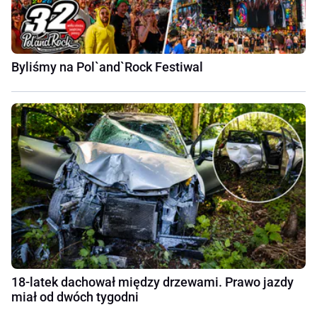
Byliśmy na Pol`and`Rock Festiwal
18-latek dachował między drzewami. Prawo jazdy
miał od dwóch tygodni