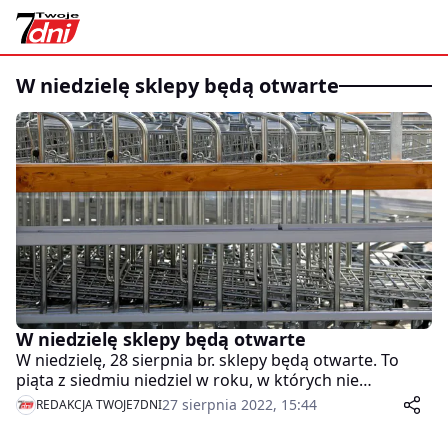
w niedzielę sklepy będą otwarte
W niedzielę sklepy będą otwarte
W niedzielę, 28 sierpnia br. sklepy będą otwarte. To
piąta z siedmiu niedziel w roku, w których nie
obowiązuje zakaz handlu. Następna handlowa
27 sierpnia 2022, 15:44
REDAKCJA TWOJE7DNI
niedziela będzie 11 grudnia.