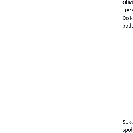
Oliv
liter
Do k
podc
Sukc
społ