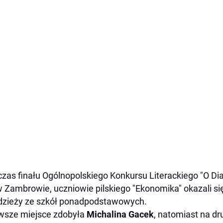
zas finału Ogólnopolskiego Konkursu Literackiego "O Di
w Zambrowie, uczniowie pilskiego "Ekonomika" okazali si
zieży ze szkół ponadpodstawowych.
wsze miejsce zdobyła
Michalina Gacek
, natomiast na d