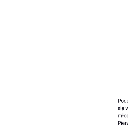
Podc
się 
młod
Pier