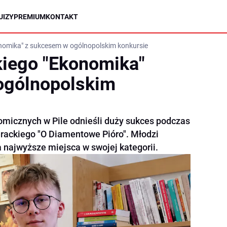
UIZY
PREMIUM
KONTAKT
onomika" z sukcesem w ogólnopolskim konkursie
kiego "Ekonomika"
ogólnopolskim
micznych w Pile odnieśli duży sukces podczas
rackiego "O Diamentowe Pióro". Młodzi
a najwyższe miejsca w swojej kategorii.