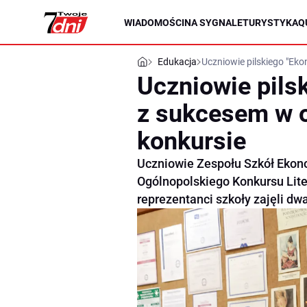
WIADOMOŚCI
NA SYGNALE
TURYSTYKA
Q
Edukacja
Uczniowie pilskiego "Ek
Uczniowie pils
z sukcesem w 
konkursie
Uczniowie Zespołu Szkół Ekono
Ogólnopolskiego Konkursu Lite
reprezentanci szkoły zajęli dw