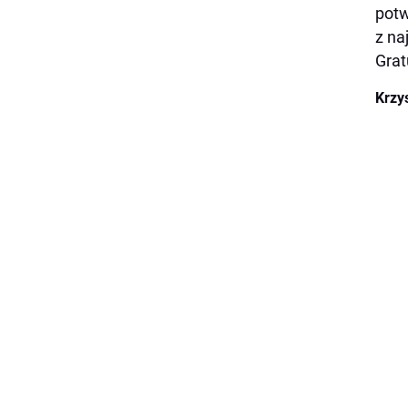
potw
z na
Grat
Krzy