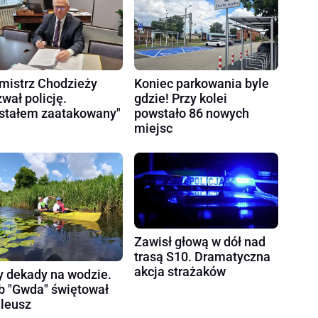
mistrz Chodzieży
Koniec parkowania byle
wał policję.
gdzie! Przy kolei
stałem zaatakowany"
powstało 86 nowych
miejsc
Zawisł głową w dół nad
trasą S10. Dramatyczna
akcja strażaków
y dekady na wodzie.
b "Gwda" świętował
ileusz