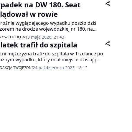
padek na DW 180. Seat
lądował w rowie
roźnie wyglądającego wypadku doszło dziś
zorem na drodze wojewódzkiej nr 180, na
nku między Trzcianką a Siedliskiem.
13 maja 2026, 21:43
ZYSZTOF DĘGA
latek trafił do szpitala
etni mężczyzna trafił do szpitala w Trzciance po
żnym wypadku, który miał miejsce dzisiaj po
inie 15:00 na drodze DW 180 między Piłą a
24 października 2023, 18:12
DAKCJA TWOJE7DNI
ianką.