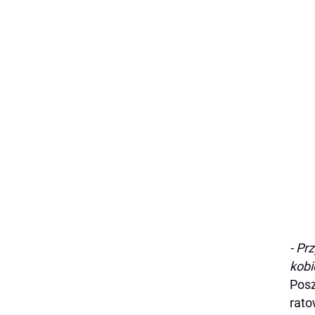
- Pr
kobi
Posz
rato