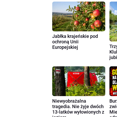
Jabłka krajeńskie pod
ochroną Unii
Trz
Europejskiej
Klu
jub
Niewyobrażalna
Bur
tragedia. Nie żyje dwóch
zwi
13-latków wyłowionych z
Mie