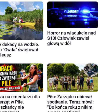
Horror na wiadukcie nad
S10! Człowiek zawisł
głową w dół
y dekady na wodzie.
b "Gwda" świętował
ileusz
za na cmentarzu dla
Piła: Zarządca obiecał
erząt w Pile.
spotkanie. Teraz mówi:
szkańcy nie
"Do końca roku z nikim