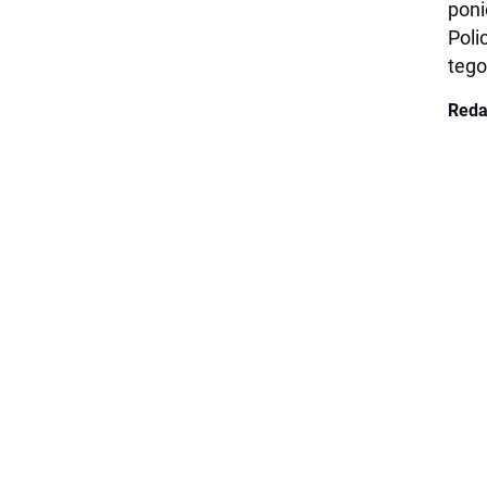
poni
Poli
tego
Reda