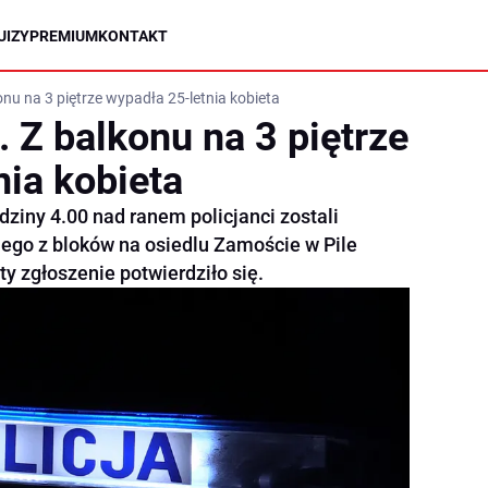
UIZY
PREMIUM
KONTAKT
onu na 3 piętrze wypadła 25-letnia kobieta
. Z balkonu na 3 piętrze
nia kobieta
dziny 4.00 nad ranem policjanci zostali
nego z bloków na osiedlu Zamoście w Pile
y zgłoszenie potwierdziło się.