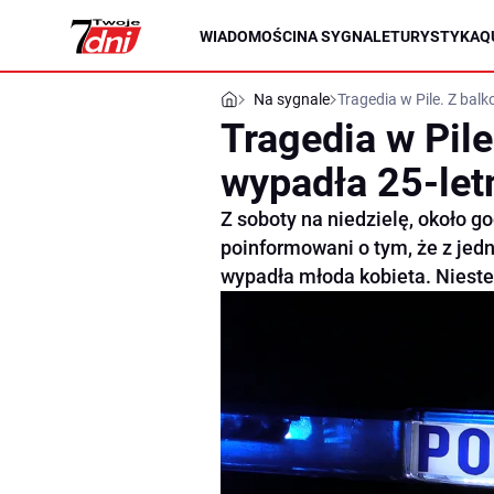
WIADOMOŚCI
NA SYGNALE
TURYSTYKA
Q
Na sygnale
Tragedia w Pile. Z balk
Tragedia w Pile
wypadła 25-let
Z soboty na niedzielę, około go
poinformowani o tym, że z jed
wypadła młoda kobieta. Niestet