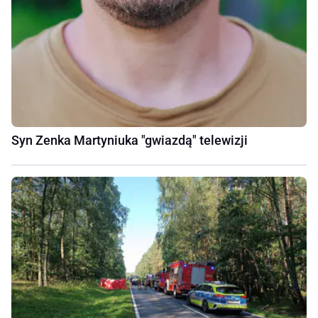
Syn Zenka Martyniuka "gwiazdą" telewizji