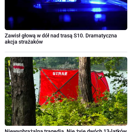
Zawisł głową w dół nad trasą S10. Dramatyczna
akcja strażaków
Niewyobrażalna tragedia. Nie żyje dwóch 13-latków