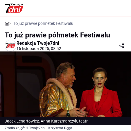
To już prawie półmetek Festiwalu
To już prawie półmetek Festiwalu
Redakcja Twoje7dni
16 listopada 2025, 08:52
Jacek Lenartowicz, Anna Karczmarczyk, teatr
Źródło zdjęć: © Twoje7dni | Krzysztof Dęga