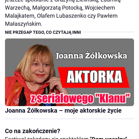
Warzechą, Małgorzatą Potocką, Wojciechem
Malajkatem, Olafem Lubaszenko czy Pawłem
Małaszyńskim.
Joanna Żółkowska – moje aktorskie życie
Co na zakończenie?