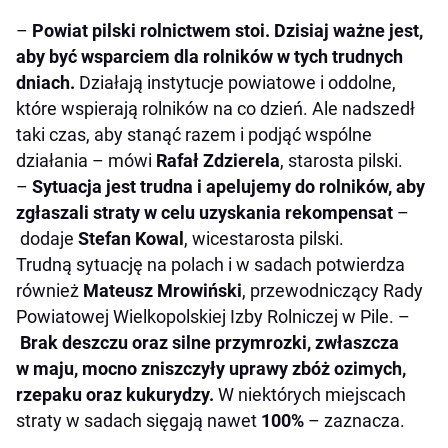
–
Powiat pilski rolnictwem stoi. Dzisiaj ważne jest,
aby być wsparciem dla rolników w tych trudnych
dniach.
Działają instytucje powiatowe i oddolne,
które wspierają rolników na co dzień. Ale nadszedł
taki czas, aby stanąć razem i podjąć wspólne
działania – mówi
Rafał Zdzierela
, starosta pilski.
–
Sytuacja jest trudna i apelujemy do rolników, aby
zgłaszali straty w celu uzyskania rekompensat
–
dodaje
Stefan Kowal
, wicestarosta pilski.
Trudną sytuację na polach i w sadach potwierdza
również
Mateusz Mrowiński
, przewodniczący Rady
Powiatowej Wielkopolskiej Izby Rolniczej w Pile. –
Brak deszczu oraz silne przymrozki, zwłaszcza
w maju, mocno zniszczyły uprawy zbóż ozimych,
rzepaku oraz kukurydzy.
W niektórych miejscach
straty w sadach sięgają nawet
100%
– zaznacza.