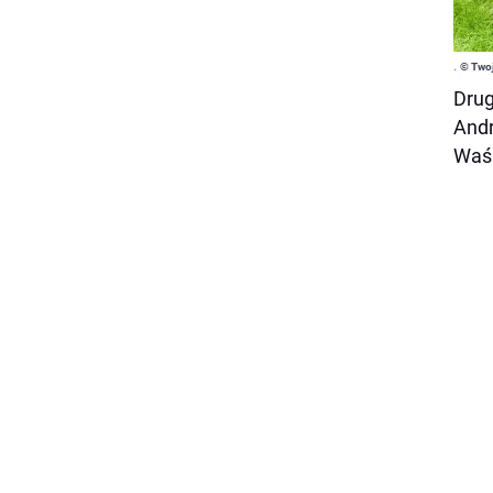
.
© Twoj
Drug
Andr
Waś