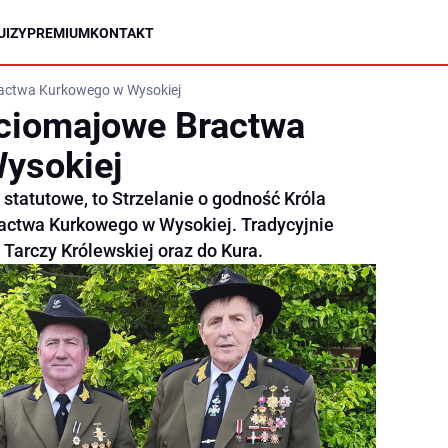
UIZY
PREMIUM
KONTAKT
ractwa Kurkowego w Wysokiej
eciomajowe Bractwa
ysokiej
 statutowe, to Strzelanie o godność Króla
actwa Kurkowego w Wysokiej. Tradycyjnie
 Tarczy Królewskiej oraz do Kura.