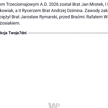
em Trzeciomajowym A.D. 2026 został Brat Jan Mrotek, I
owiak, a II Rycerzem Brat Andrzej Ozimina. Zawody zako
iężył Brat Jarosław Rymarski, przed Braćmi: Rafałem 
żosiakiem.
kcja Twoje7dni