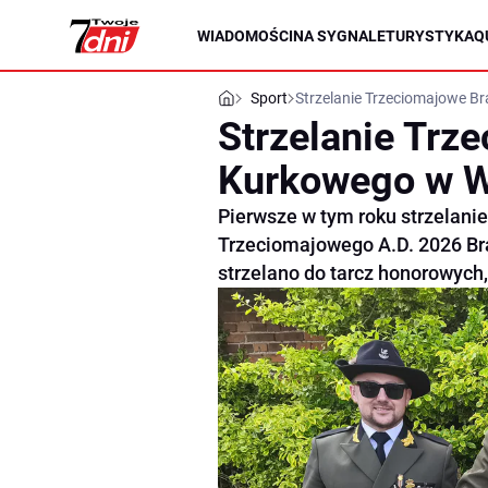
WIADOMOŚCI
NA SYGNALE
TURYSTYKA
Q
Sport
Strzelanie Trzeciomajowe B
Strzelanie Trz
Kurkowego w W
Pierwsze w tym roku strzelanie
Trzeciomajowego A.D. 2026 Br
strzelano do tarcz honorowych,