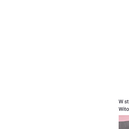
W st
Wito