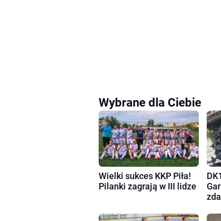
Wybrane dla Ciebie
Wielki sukces KKP Piła!
DK1
Pilanki zagrają w III lidze
Gar
zda