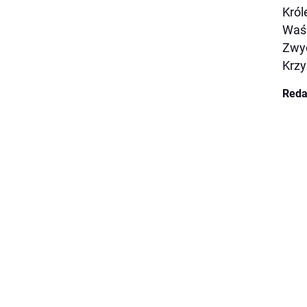
Król
Waśk
Zwyc
Krzy
Reda