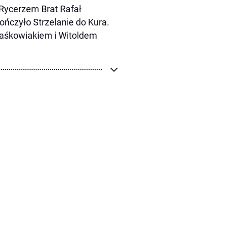
 Rycerzem Brat Rafał
ńczyło Strzelanie do Kura.
Waśkowiakiem i Witoldem