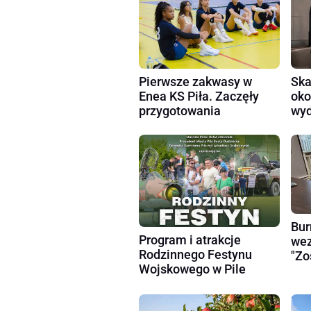
Pierwsze zakwasy w
Ska
Enea KS Piła. Zaczęły
oko
przygotowania
wyd
Bur
Program i atrakcje
wez
Rodzinnego Festynu
"Zo
Wojskowego w Pile