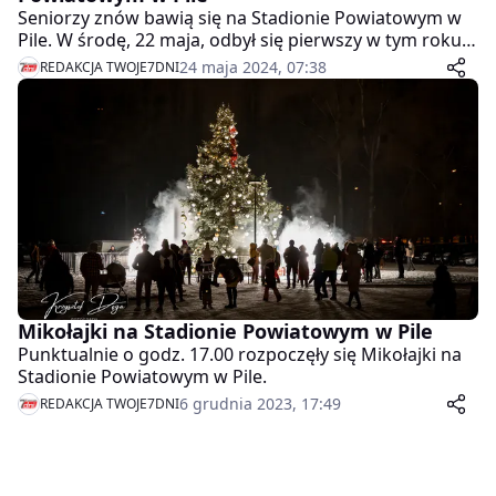
Seniorzy znów bawią się na Stadionie Powiatowym w
Pile. W środę, 22 maja, odbył się pierwszy w tym roku
Piknik Rekreacyjno-Sportowy Seniorów Powiatu
24 maja 2024, 07:38
REDAKCJA TWOJE7DNI
Pilskiego.
Mikołajki na Stadionie Powiatowym w Pile
Punktualnie o godz. 17.00 rozpoczęły się Mikołajki na
Stadionie Powiatowym w Pile.
6 grudnia 2023, 17:49
REDAKCJA TWOJE7DNI