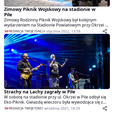
Zimowy Piknik Wojskowy na stadionie w
Pile
Zimowy Rodzinny Piknik Wojskowy był kolejnym
wydarzeniem na Stadionie Powiatowym przy Okrzei w
Pile, w którym w minioną sobotę licznie uczestniczyli
24 stycznia 2022, 13:58
REDAKCJA TWOJE7DNI
mieszkańcy Piły.
Strachy na Lachy zagrały w Pile
W sobotę na stadionie przy ul. Okrzei w Pile odbył się
Eko-Piknik. Gwiazdą wieczoru była wywodząca się z
Piły grupa “Strachy na Lachy”.
5 września 2021, 18:29
REDAKCJA TWOJE7DNI