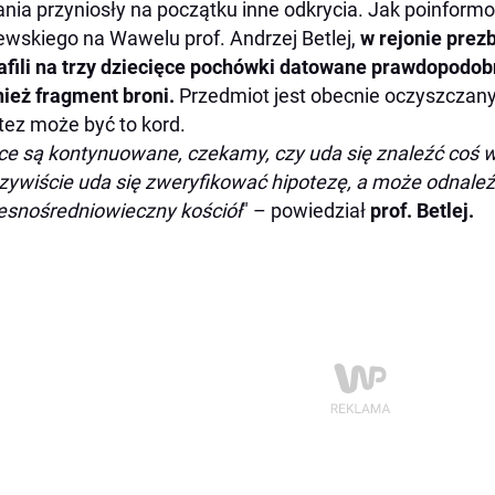
nia przyniosły na początku inne odkrycia. Jak poinfor
ewskiego na Wawelu prof. Andrzej Betlej,
w rejonie prez
afili na trzy dziecięce pochówki datowane prawdopodobn
ież fragment broni.
Przedmiot jest obecnie oczyszczany
tez może być to kord.
ce są kontynuowane, czekamy, czy uda się znaleźć coś w
zywiście uda się zweryfikować hipotezę, a może odnaleź
snośredniowieczny kościół
" – powiedział
prof. Betlej.