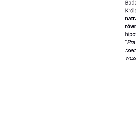
Bada
Król
natr
równ
hipo
"
Pra
rzec
wcze