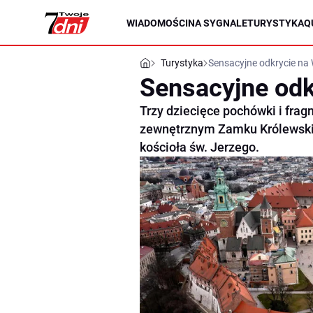
WIADOMOŚCI
NA SYGNALE
TURYSTYKA
Q
Turystyka
Sensacyjne odkrycie na
Sensacyjne odk
Trzy dziecięce pochówki i frag
zewnętrznym Zamku Królewskie
kościoła św. Jerzego.