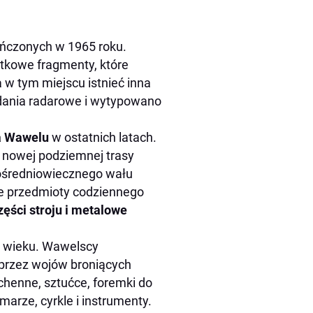
ończonych w 1965 roku.
ytkowe fragmenty, które
w tym miejscu istnieć inna
dania radarowe i wytypowano
a Wawelu
w ostatnich latach.
 nowej podziemnej trasy
ośredniowiecznego wału
że przedmioty codziennego
części stroju i metalowe
X wieku. Wawelscy
 przez wojów broniących
henne, sztućce, foremki do
amarze, cyrkle i instrumenty.