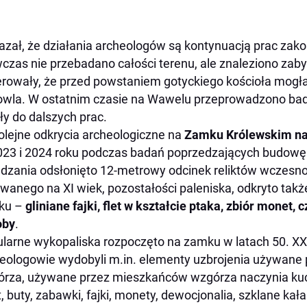
zał, że działania archeologów są kontynuacją prac zak
zas nie przebadano całości terenu, ale znaleziono zab
rowały, że przed powstaniem gotyckiego kościoła mogła 
wla. W ostatnim czasie na Wawelu przeprowadzono ba
ły do dalszych prac.
olejne odkrycia archeologiczne na
Zamku Królewskim n
23 i 2024 roku podczas badań poprzedzających budowę
dzania odsłonięto 12-metrowy odcinek reliktów wczesn
wanego na XI wiek, pozostałości paleniska, odkryto tak
tku –
gliniane fajki, flet w kształcie ptaka, zbiór monet, 
oby
.
larne wykopaliska rozpoczęto na zamku w latach 50. X
eologowie wydobyli m.in. elementy uzbrojenia używane
rza, używane przez mieszkańców wzgórza naczynia kuc
t, buty, zabawki, fajki, monety, dewocjonalia, szklane kał