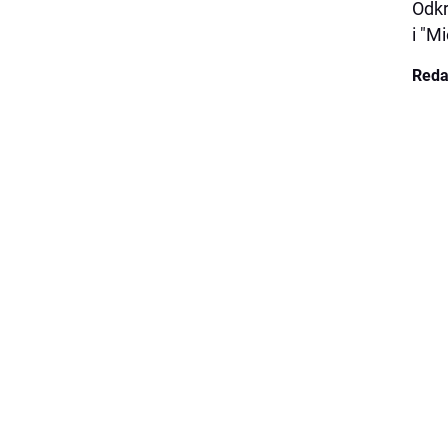
Odkr
i "M
Reda