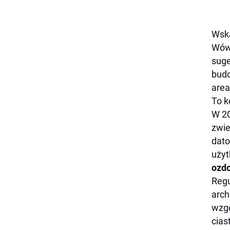
Wska
Wówc
suge
budo
area
To k
W 20
zwie
dato
uży
ozd
Regu
arch
wzgó
cias