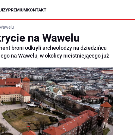
UIZY
PREMIUM
KONTAKT
 Wawelu
rycie na Wawelu
ment broni odkryli archeolodzy na dziedzińcu
go na Wawelu, w okolicy nieistniejącego już