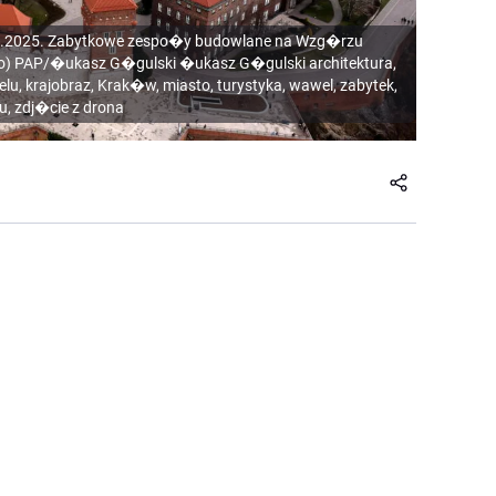
.2025. Zabytkowe zespo�y budowlane na Wzg�rzu
ro) PAP/�ukasz G�gulski �ukasz G�gulski architektura,
elu, krajobraz, Krak�w, miasto, turystyka, wawel, zabytek,
, zdj�cie z drona