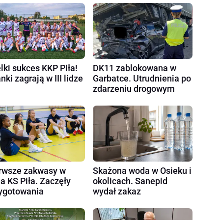
lki sukces KKP Piła!
DK11 zablokowana w
nki zagrają w III lidze
Garbatce. Utrudnienia po
zdarzeniu drogowym
rwsze zakwasy w
Skażona woda w Osieku i
a KS Piła. Zaczęły
okolicach. Sanepid
ygotowania
wydał zakaz