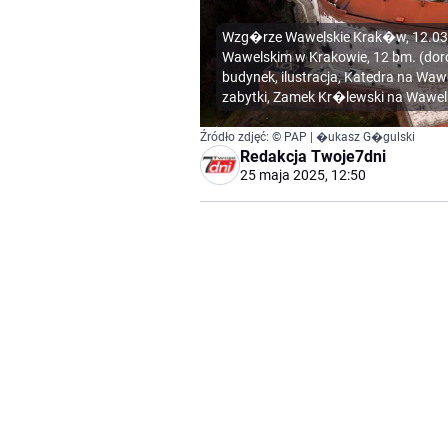
Wzg�rze Wawelskie Krak�w, 12.03
Wawelskim w Krakowie, 12 bm. (do
budynek, ilustracja, Katedra na Waw
zabytki, Zamek Kr�lewski na Wawelu
Źródło zdjęć: © PAP | �ukasz G�gulski
Redakcja Twoje7dni
25 maja 2025, 12:50