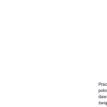
Prac
poło
dawn
świ