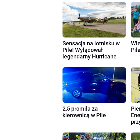
Sensacja na lotnisku w
Wie
Pile! Wylądował
Pila
legendarny Hurricane
2,5 promila za
Pie
kierownicą w Pile
Ene
prz