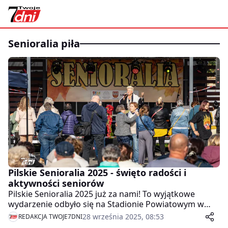
senioralia piła
Pilskie Senioralia 2025 - święto radości i
aktywności seniorów
Pilskie Senioralia 2025 już za nami! To wyjątkowe
wydarzenie odbyło się na Stadionie Powiatowym w
Pile, gromadząc ponad 1000 uczestników z różnych
28 września 2025, 08:53
REDAKCJA TWOJE7DNI
stowarzyszeń i organizacji senioralnych. Była to