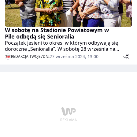
W sobotę na Stadionie Powiatowym w
Pile odbędą się Senioralia
Początek jesieni to okres, w którym odbywają się
doroczne „Senioralia”. W sobotę 28 września na
Stadionie Powiatowym przy ul. Okrzei 4 w Pile,
27 września 2024, 13:00
REDAKCJA TWOJE7DNI
odbędzie się uroczyste przekazanie kluczy do miasta
oraz koncert i zabawa wraz z kulinarną niespodzianką
dla seniorów, którzy tym razem przyjadą z Powiatu
Pilskiego i Miasta Piły.