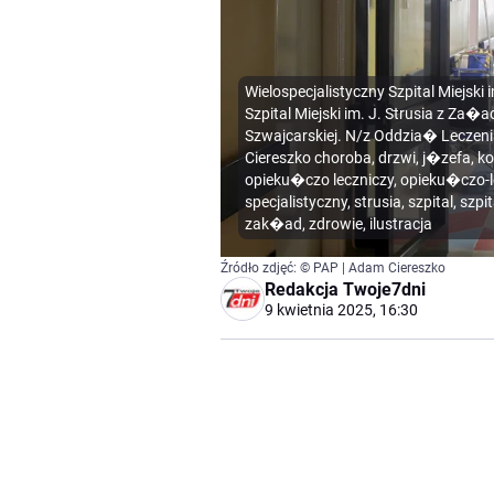
Wielospecjalistyczny Szpital Miejski
Szpital Miejski im. J. Strusia z Z
Szwajcarskiej. N/z Oddzia� Lecz
Ciereszko choroba, drzwi, j�zefa, 
opieku�czo leczniczy, opieku�czo-l
specjalistyczny, strusia, szpital, szp
zak�ad, zdrowie, ilustracja
Źródło zdjęć: © PAP | Adam Ciereszko
Redakcja Twoje7dni
9 kwietnia 2025, 16:30