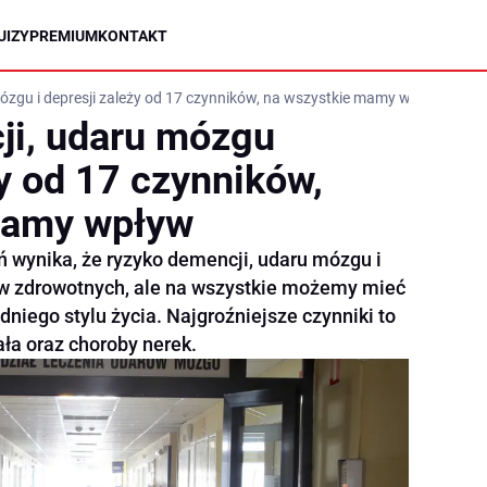
UIZY
PREMIUM
KONTAKT
ózgu i depresji zależy od 17 czynników, na wszystkie mamy wpływ
ji, udaru mózgu
ży od 17 czynników,
mamy wpływ
ń wynika, że ryzyko demencji, udaru mózgu i
ów zdrowotnych, ale na wszystkie możemy mieć
niego stylu życia. Najgroźniejsze czynniki to
ała oraz choroby nerek.