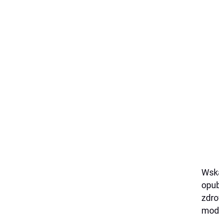
Wska
opub
zdro
mody