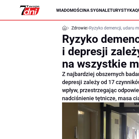
WIADOMOŚCI
NA SYGNALE
TURYSTYKA
Q
Zdrowie
Ryzyko demencji, udaru m
Ryzyko demenc
i depresji zale
na wszystkie 
Z najbardziej obszernych bada
depresji zależy od 17 czynnik
wpływ, przestrzegając odpowied
nadciśnienie tętnicze, masa ci