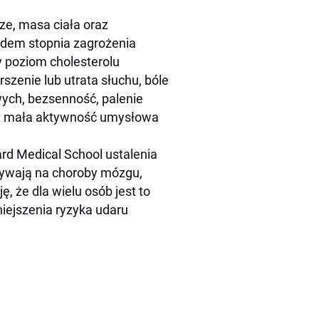
cze, masa ciała oraz
ędem stopnia zagrożenia
y poziom cholesterolu
szenie lub utrata słuchu, bóle
wych, bezsenność, palenie
byt mała aktywność umysłowa
ard Medical School ustalenia
ływają na choroby mózgu,
, że dla wielu osób jest to
iejszenia ryzyka udaru