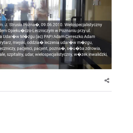
 im. J. Strusia Pozna�, 09.06.2010. Wielospecjalistyczny
a�adem Opieku�czo-Leczniczym w Poznaniu przy ul.
enia Udar�w M�zgu (ac) PAP/Adam Ciereszko Adam
korytarz, miejski, oddzia� leczenia udar�w m�zgu,
eczniczy, pacjenci, pacjent, pozna�, s�u�ba zdrowia,
itale, szpitalny, udar, wielospecjalistyczny, w�zek inwalidzki,