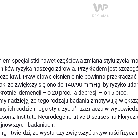
iem specjalistki nawet częściowa zmiana stylu życia mo
ników ryzyka naszego zdrowia. Przykładem jest szczegó
icze krwi. Prawidłowe ciśnienie nie powinno przekracz
ak, że zwiększy się ono do 140/90 mmHg, by ryzyko uda
rotnie, demencji – o 20 proc., a depresji – o 16 proc.
y nadzieję, że tego rodzaju badania zmotywują większ
ny ich codziennego stylu życia" - zaznacza w wypowiedzi
cson z Institute Neurodegenerative Diseases na Florydzie
jnowszych badaniach.
ingh twierdzi, że wystarczy zwiększyć aktywność fizyczn