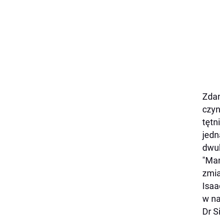
Zdan
czyn
tętn
jedn
dwuk
"Mam
zmia
Isaa
w na
Dr S