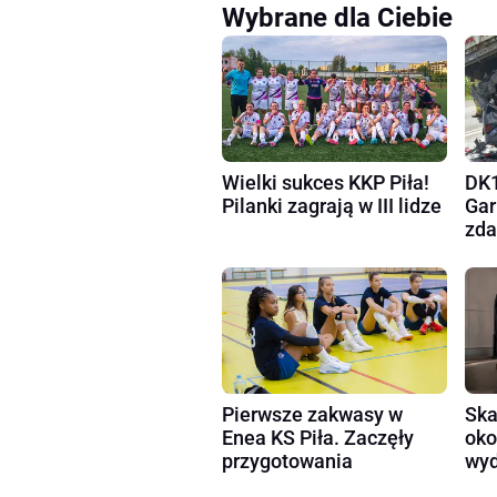
Wybrane dla Ciebie
Wielki sukces KKP Piła!
DK1
Pilanki zagrają w III lidze
Gar
zda
Pierwsze zakwasy w
Ska
Enea KS Piła. Zaczęły
oko
przygotowania
wyd