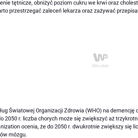
ienie tętnicze, obniżyć poziom cukru we krwi oraz choleste
rto przestrzegać zaleceń lekarza oraz zażywać przepisan
ug Światowej Organizacji Zdrowia (WHO) na demencję ci
do 2050 r. liczba chorych może się zwiększyć aż trzykrotn
nization ocenia, że do 2050 r. dwukrotnie zwiększy się 
rów mózgu.