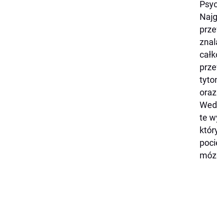
Psyc
Najg
prze
znal
całk
prze
tyto
oraz
Wedł
te w
któr
poci
mózg