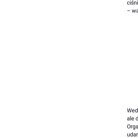
ciśn
– wa
Wedł
ale 
Orga
uda