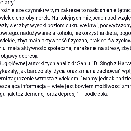
hiatry".
roźniejsze czynniki w tym zakresie to nadciśnienie tętni
wlekle choroby nerek. Na kolejnych miejscach pod wzgl
azły się: zbyt wysoki poziom cukru we krwi, podwyższon
owitego, nadużywanie alkoholu, niekorzystna dieta, pogor
wlekłe, zbyt mała aktywność fizyczna, brak celów życio
niu, mała aktywność społeczna, narażenie na stresy, z
 objawy depresji.
ug głównej autorki tych analiz dr Sanjuli D. Singh z Harv
ykazały, jak bardzo styl życia oraz zmiana zachowań wp
ymi zagrożenie wzrasta z wiekiem. "Mamy jednak nadzieję
eszająca informacja – wiele jest bowiem możliwości zmn
u, jak też demencji oraz depresji" – podkreśla.