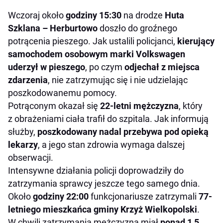
Wczoraj około
godziny 15:30
na drodze
Huta
Szklana – Herburtowo
doszło do groźnego
potrącenia pieszego. Jak ustalili policjanci,
kierujący
samochodem osobowym marki Volkswagen
uderzył w pieszego
, po czym
odjechał z miejsca
zdarzenia
, nie zatrzymując się i nie udzielając
poszkodowanemu pomocy.
Potrąconym okazał się
22-letni mężczyzna
, który
z obrażeniami ciała trafił do szpitala. Jak informują
służby,
poszkodowany nadal przebywa pod opieką
lekarzy
, a jego stan zdrowia wymaga dalszej
obserwacji.
Intensywne działania policji doprowadziły do
zatrzymania sprawcy jeszcze tego samego dnia.
Około
godziny 22:00
funkcjonariusze zatrzymali
77-
letniego mieszkańca gminy Krzyż Wielkopolski
.
W chwili zatrzymania mężczyzna miał
ponad 1,5