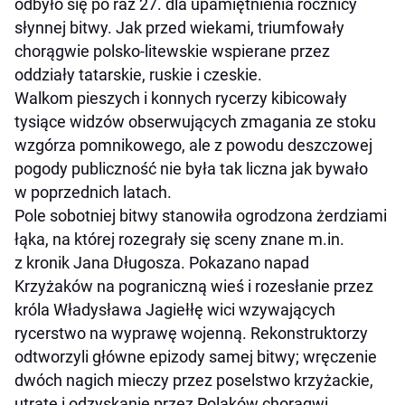
odbyło się po raz 27. dla upamiętnienia rocznicy
słynnej bitwy. Jak przed wiekami, triumfowały
chorągwie polsko-litewskie wspierane przez
oddziały tatarskie, ruskie i czeskie.
Walkom pieszych i konnych rycerzy kibicowały
tysiące widzów obserwujących zmagania ze stoku
wzgórza pomnikowego, ale z powodu deszczowej
pogody publiczność nie była tak liczna jak bywało
w poprzednich latach.
Pole sobotniej bitwy stanowiła ogrodzona żerdziami
łąka, na której rozegrały się sceny znane m.in.
z kronik Jana Długosza. Pokazano napad
Krzyżaków na pograniczną wieś i rozesłanie przez
króla Władysława Jagiełłę wici wzywających
rycerstwo na wyprawę wojenną. Rekonstruktorzy
odtworzyli główne epizody samej bitwy; wręczenie
dwóch nagich mieczy przez poselstwo krzyżackie,
utratę i odzyskanie przez Polaków chorągwi