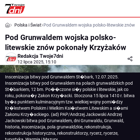
Polska i Świat
Pod Grunwaldem wojska polsko-litewskie znów 
Pod Grunwaldem wojska polsko-
litewskie znów pokonały Krzyżaków
Redakcja Twoje7dni
12 lipca 2025, 15:10
Inscenizacja bitwy pod Grunwaldem St�bark, 12.07.2025.
Inscenizacja bitwy pod Grunwaldem na polach grunwaldzkich pod
St�barkiem, 12 bm. Po��czone si�y polskie i litewskie, jak co
roku, pokona�y Zakon Krzy�acki. Stoczona 15 lipca 1410 r. bitwa
by�a punktem kulminacyjnym tzw. wielkiej wojny pomi�dzy
Kr�lestwem Polskim i Wielkim Ksi�stwem Litewskim a si�ami
Zakonu Krzy�ackiego. (ad) PAP/Andrzej Jackowski Andrzej
Jackowski bitwa pod Grunwaldem, dni Grunwaldu, Grunwald,
historia, inscenizacja, pola grunwaldzkie, rekonstrukcja,
rekonstrukcja historyczna, rekonstruktorzy, rycerz, rycerze,
turystyka, Warmia i Mazury