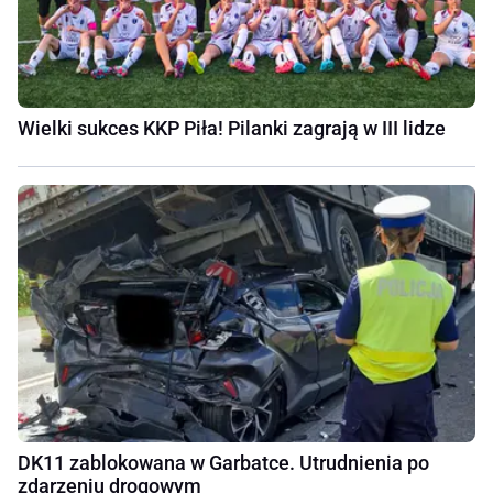
Wielki sukces KKP Piła! Pilanki zagrają w III lidze
DK11 zablokowana w Garbatce. Utrudnienia po
zdarzeniu drogowym