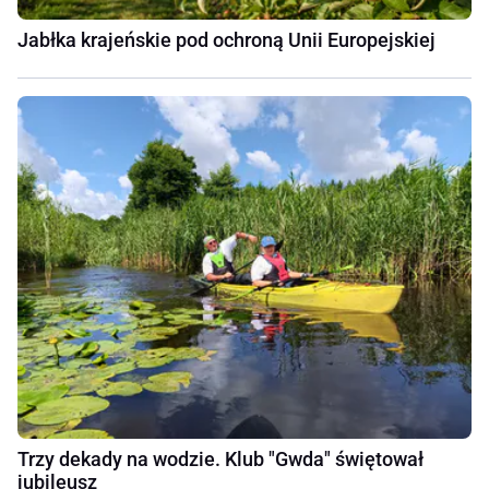
Jabłka krajeńskie pod ochroną Unii Europejskiej
Trzy dekady na wodzie. Klub "Gwda" świętował
jubileusz