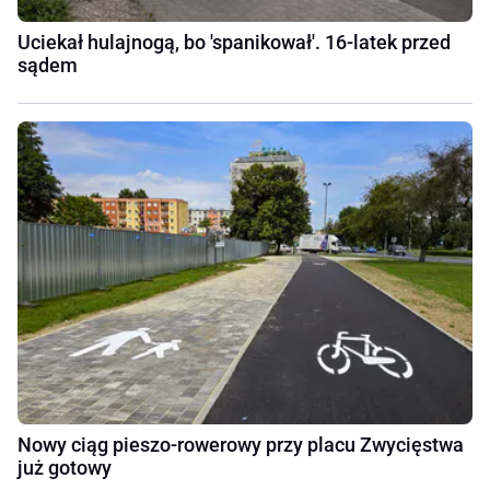
Uciekał hulajnogą, bo 'spanikował'. 16-latek przed
sądem
Nowy ciąg pieszo-rowerowy przy placu Zwycięstwa
już gotowy