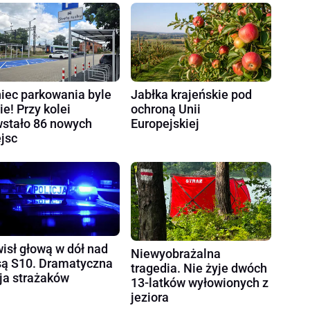
iec parkowania byle
Jabłka krajeńskie pod
ie! Przy kolei
ochroną Unii
stało 86 nowych
Europejskiej
jsc
isł głową w dół nad
Niewyobrażalna
są S10. Dramatyczna
tragedia. Nie żyje dwóch
ja strażaków
13-latków wyłowionych z
jeziora