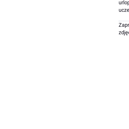
urlo
ucze
Zapr
zdję