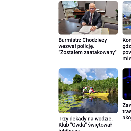
Burmistrz Chodzieży
Kon
wezwał policję.
gdz
"Zostałem zaatakowany"
pow
mie
Zaw
tra
akc
Trzy dekady na wodzie.
Klub "Gwda" świętował
jubileusz