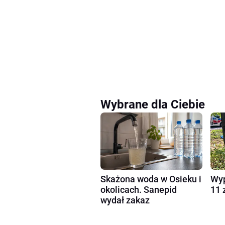
Wybrane dla Ciebie
Skażona woda w Osieku i
Wyp
okolicach. Sanepid
11 
wydał zakaz