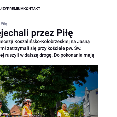
UIZY
PREMIUM
KONTAKT
 Piłę
jechali przez Piłę
ecezji Koszalińsko-Kołobrzeskiej na Jasną
ymi zatrzymali się przy kościele pw. Św.
iej ruszyli w dalszą drogę. Do pokonania mają