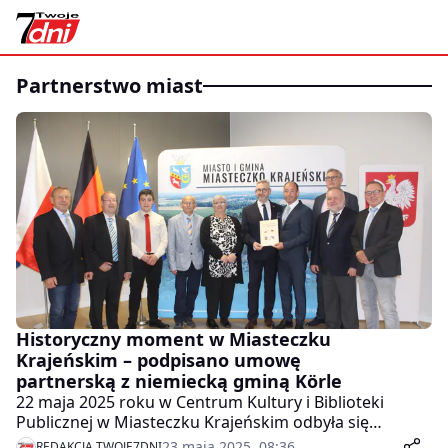
partnerstwo miast
Historyczny moment w Miasteczku
Krajeńskim – podpisano umowę
partnerską z niemiecką gminą Körle
22 maja 2025 roku w Centrum Kultury i Biblioteki
Publicznej w Miasteczku Krajeńskim odbyła się
uroczysta Sesja Rady Miasta i Gminy Miasteczko
23 maja 2025, 08:36
REDAKCJA TWOJE7DNI