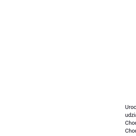
Uroc
udzi
Chod
Chod