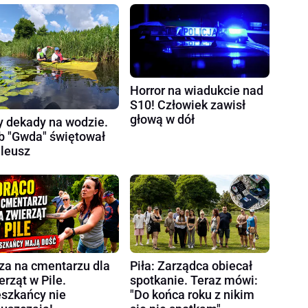
Horror na wiadukcie nad
S10! Człowiek zawisł
głową w dół
y dekady na wodzie.
b "Gwda" świętował
ileusz
za na cmentarzu dla
Piła: Zarządca obiecał
erząt w Pile.
spotkanie. Teraz mówi:
szkańcy nie
"Do końca roku z nikim