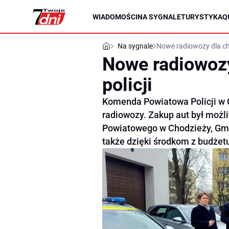
WIADOMOŚCI
NA SYGNALE
TURYSTYKA
Q
Na sygnale
Nowe radiowozy dla cho
Nowe radiowozy
policji
Komenda Powiatowa Policji w 
radiowozy. Zakup aut był możl
Powiatowego w Chodzieży, Gmi
także dzięki środkom z budżetu