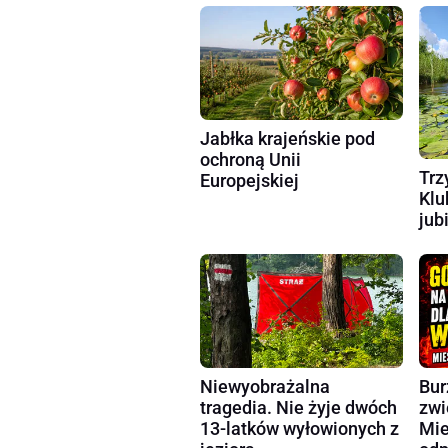
Jabłka krajeńskie pod
ochroną Unii
Trz
Europejskiej
Klu
jub
Niewyobrażalna
Bur
tragedia. Nie żyje dwóch
zwi
13-latków wyłowionych z
Mie