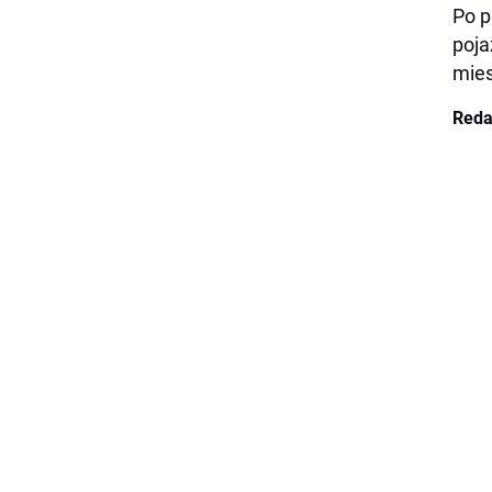
Po p
poja
mies
Reda