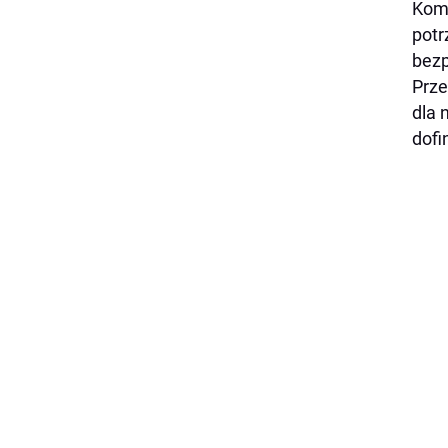
Kome
potr
bezp
Prze
dla 
dofi