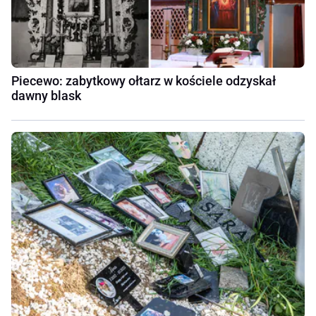
Piecewo: zabytkowy ołtarz w kościele odzyskał
dawny blask