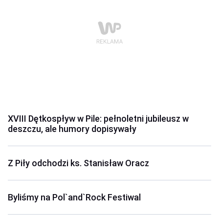
XVIII Dętkospływ w Pile: pełnoletni jubileusz w
deszczu, ale humory dopisywały
Z Piły odchodzi ks. Stanisław Oracz
Byliśmy na Pol`and`Rock Festiwal