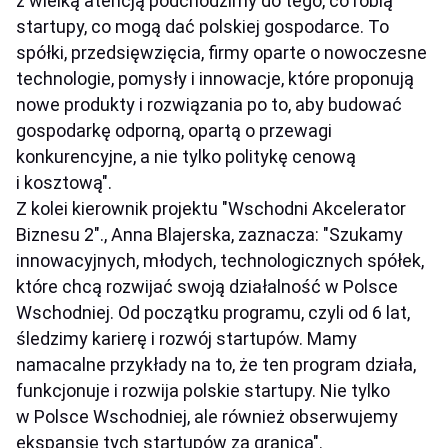
z wielką atencją podchodzimy do tego, co robią
startupy, co mogą dać polskiej gospodarce. To
spółki, przedsięwzięcia, firmy oparte o nowoczesne
technologie, pomysły i innowacje, które proponują
nowe produkty i rozwiązania po to, aby budować
gospodarkę odporną, opartą o przewagi
konkurencyjne, a nie tylko politykę cenową
i kosztową".
Z kolei kierownik projektu "Wschodni Akcelerator
Biznesu 2"., Anna Blajerska, zaznacza: "Szukamy
innowacyjnych, młodych, technologicznych spółek,
które chcą rozwijać swoją działalność w Polsce
Wschodniej. Od początku programu, czyli od 6 lat,
śledzimy karierę i rozwój startupów. Mamy
namacalne przykłady na to, że ten program działa,
funkcjonuje i rozwija polskie startupy. Nie tylko
w Polsce Wschodniej, ale również obserwujemy
ekspansję tych startupów za granicą".