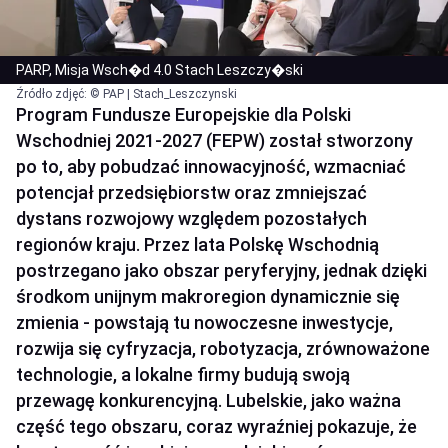
PARP, Misja Wsch�d 4.0 Stach Leszczy�ski
Źródło zdjęć: © PAP | Stach_Leszczynski
Program Fundusze Europejskie dla Polski
Wschodniej 2021-2027 (FEPW) został stworzony
po to, aby pobudzać innowacyjność, wzmacniać
potencjał przedsiębiorstw oraz zmniejszać
dystans rozwojowy względem pozostałych
regionów kraju. Przez lata Polskę Wschodnią
postrzegano jako obszar peryferyjny, jednak dzięki
środkom unijnym makroregion dynamicznie się
zmienia - powstają tu nowoczesne inwestycje,
rozwija się cyfryzacja, robotyzacja, zrównoważone
technologie, a lokalne firmy budują swoją
przewagę konkurencyjną. Lubelskie, jako ważna
część tego obszaru, coraz wyraźniej pokazuje, że