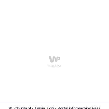
© 7dni.pila.pl - Twoje 7 dni - Portal informacyjny Piła i