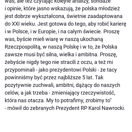
was, ale też czytając kolejne analizy, sondaże
i opinie, które jasno wskazują, że polska młodzież
jest dobrze wykształcona, świetnie zaadaptowana
do XXI wieku. Jest gotowa do tego, aby robić karierę
i w Polsce, i w Europie, i na całym świecie. Proszę
was, byście mieli wiarę w naszą ukochaną
Rzeczpospolitą, w naszą Polskę i w to, że Polska
zawsze musi być silna, wielka i ambitna. Proszę,
żebyście nigdy tego nie stracili z oczu, a też mi
przypominali - jako prezydentowi Polski - że tacy
powinniśmy być przez najbliższe 5 lat. Tak
pozytywnie zuchwali, ambitni, dążący do naszych
celów, a jak trzeba - zmieniający rzeczywistość,
która nas otacza. My to potrafimy, zrobimy to"
- mówił do zebranych Prezydent RP Karol Nawrocki.