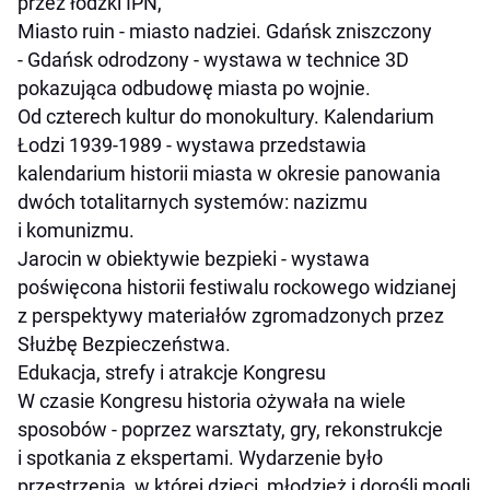
przez łódzki IPN,
Miasto ruin - miasto nadziei. Gdańsk zniszczony
- Gdańsk odrodzony - wystawa w technice 3D
pokazująca odbudowę miasta po wojnie.
Od czterech kultur do monokultury. Kalendarium
Łodzi 1939-1989 - wystawa przedstawia
kalendarium historii miasta w okresie panowania
dwóch totalitarnych systemów: nazizmu
i komunizmu.
Jarocin w obiektywie bezpieki - wystawa
poświęcona historii festiwalu rockowego widzianej
z perspektywy materiałów zgromadzonych przez
Służbę Bezpieczeństwa.
Edukacja, strefy i atrakcje Kongresu
W czasie Kongresu historia ożywała na wiele
sposobów - poprzez warsztaty, gry, rekonstrukcje
i spotkania z ekspertami. Wydarzenie było
przestrzenią, w której dzieci, młodzież i dorośli mogli