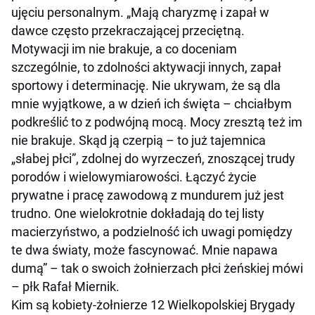
ujęciu personalnym. „Mają charyzmę i zapał w
dawce często przekraczającej przeciętną.
Motywacji im nie brakuje, a co doceniam
szczególnie, to zdolności aktywacji innych, zapał
sportowy i determinację. Nie ukrywam, że są dla
mnie wyjątkowe, a w dzień ich święta – chciałbym
podkreślić to z podwójną mocą. Mocy zresztą też im
nie brakuje. Skąd ją czerpią – to już tajemnica
„słabej płci”, zdolnej do wyrzeczeń, znoszącej trudy
porodów i wielowymiarowości. Łączyć życie
prywatne i pracę zawodową z mundurem już jest
trudno. One wielokrotnie dokładają do tej listy
macierzyństwo, a podzielność ich uwagi pomiędzy
te dwa światy, może fascynować. Mnie napawa
dumą” – tak o swoich żołnierzach płci żeńskiej mówi
– płk Rafał Miernik.
Kim są kobiety-żołnierze 12 Wielkopolskiej Brygady