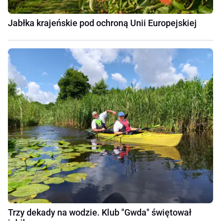
Jabłka krajeńskie pod ochroną Unii Europejskiej
Trzy dekady na wodzie. Klub "Gwda" świętował