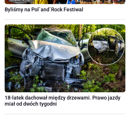
Byliśmy na Pol`and`Rock Festiwal
18-latek dachował między drzewami. Prawo jazdy
miał od dwóch tygodni