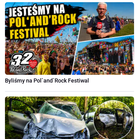
Byliśmy na Pol`and`Rock Festiwal