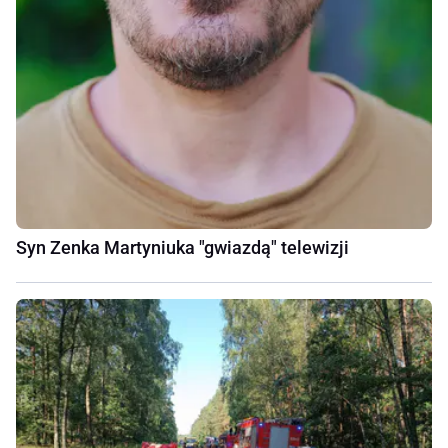
Syn Zenka Martyniuka "gwiazdą" telewizji