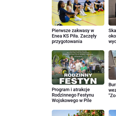
Pierwsze zakwasy w
Ska
Enea KS Piła. Zaczęły
oko
przygotowania
wyd
Bur
Program i atrakcje
wez
Rodzinnego Festynu
"Zo
Wojskowego w Pile