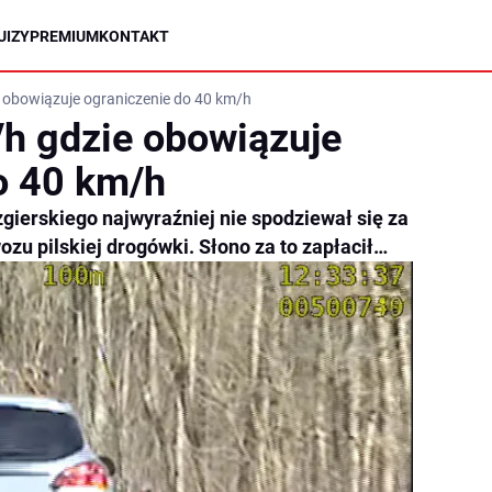
UIZY
PREMIUM
KONTAKT
 obowiązuje ograniczenie do 40 km/h
h gdzie obowiązuje
o 40 km/h
gierskiego najwyraźniej nie spodziewał się za
u pilskiej drogówki. Słono za to zapłacił…