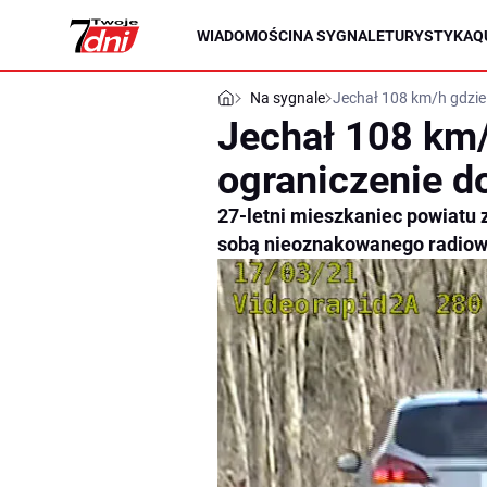
WIADOMOŚCI
NA SYGNALE
TURYSTYKA
Q
Na sygnale
Jechał 108 km/h gdzie
Jechał 108 km/
ograniczenie d
27-letni mieszkaniec powiatu z
sobą nieoznakowanego radiowoz