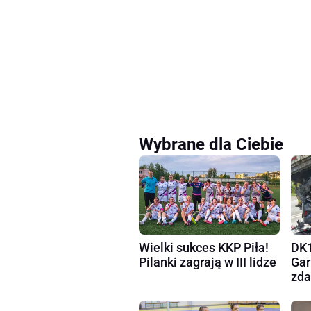
Wybrane dla Ciebie
Wielki sukces KKP Piła!
DK1
Pilanki zagrają w III lidze
Gar
zda