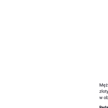
Mężc
złot
w ob
Reda