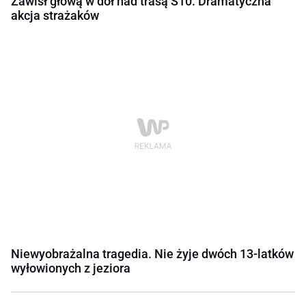
Zawisł głową w dół nad trasą S10. Dramatyczna
akcja strażaków
Niewyobrażalna tragedia. Nie żyje dwóch 13-latków
wyłowionych z jeziora