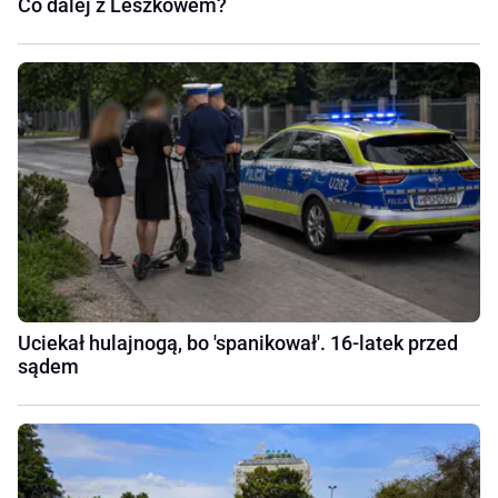
Co dalej z Leszkowem?
Uciekał hulajnogą, bo 'spanikował'. 16-latek przed
sądem