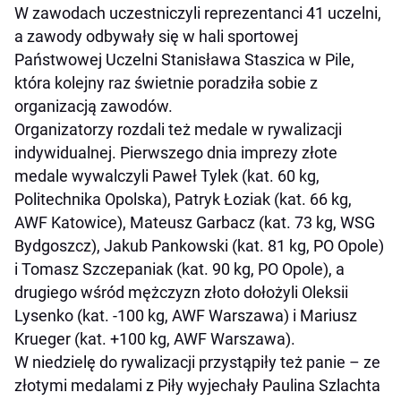
W zawodach uczestniczyli reprezentanci 41 uczelni,
a
zawody odbywały się w hali sportowej
Państwowej Uczelni Stanisława Staszica w Pile,
która kolejny raz świetnie poradziła sobie z
organizacją zawodów.
Organizatorzy rozdali też medale w rywalizacji
indywidualnej.
Pierwszego dnia imprezy złote
medale wywalczyli Paweł Tylek (kat. 60 kg,
Politechnika Opolska), Patryk Łoziak (kat. 66 kg,
AWF Katowice), Mateusz Garbacz (kat. 73 kg, WSG
Bydgoszcz), Jakub Pankowski (kat. 81 kg, PO Opole)
i Tomasz Szczepaniak (kat. 90 kg, PO Opole), a
drugiego wśród mężczyzn złoto dołożyli Oleksii
Lysenko (kat. -100 kg, AWF Warszawa) i Mariusz
Krueger (kat. +100 kg, AWF Warszawa).
W niedzielę do rywalizacji przystąpiły też panie – ze
złotymi medalami z Piły wyjechały Paulina Szlachta