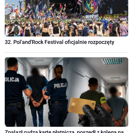
32. Pol'and'Rock Festival oficjalnie rozpoczęty
Znalazł cudzą kartę płatniczą, poszedł z kolegą na