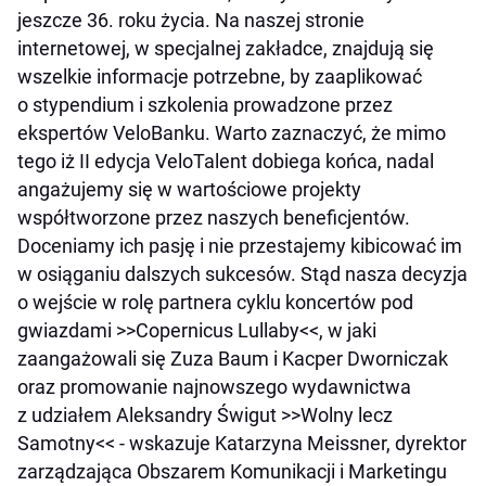
jeszcze 36. roku życia. Na naszej stronie
internetowej, w specjalnej zakładce, znajdują się
wszelkie informacje potrzebne, by zaaplikować
o stypendium i szkolenia prowadzone przez
ekspertów VeloBanku. Warto zaznaczyć, że mimo
tego iż II edycja VeloTalent dobiega końca, nadal
angażujemy się w wartościowe projekty
współtworzone przez naszych beneficjentów.
Doceniamy ich pasję i nie przestajemy kibicować im
w osiąganiu dalszych sukcesów. Stąd nasza decyzja
o wejście w rolę partnera cyklu koncertów pod
gwiazdami >>Copernicus Lullaby<<, w jaki
zaangażowali się Zuza Baum i Kacper Dworniczak
oraz promowanie najnowszego wydawnictwa
z udziałem Aleksandry Świgut >>Wolny lecz
Samotny<< - wskazuje Katarzyna Meissner, dyrektor
zarządzająca Obszarem Komunikacji i Marketingu