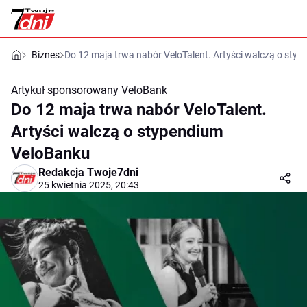
Biznes
Do 12 maja trwa nabór VeloTalent. Artyści walczą o sty
Artykuł sponsorowany
VeloBank
Do 12 maja trwa nabór VeloTalent.
Artyści walczą o stypendium
VeloBanku
Redakcja Twoje7dni
25 kwietnia 2025, 20:43