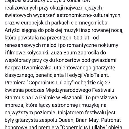
zaprosi słuchaczy do cyklu koncertów
realizowanych przy okazji najważniejszych
światowych wydarzeń astronomiczno-kulturalnych
oraz w europejskich parkach ciemnego nieba.
Artyści sięgną do polskiej muzyki inspirowanej nocą,
która powstała na przestrzeni 500 lat - od
renesansowych melodii po romantyczne nokturny
i filmowe kołysanki. Zuza Baum zaprosiła do
współpracy przy cyklu koncertów pod gwiazdami
Kacpra Dworniczaka, utalentowanego gitarzystę
klasycznego, beneficjenta II edycji VeloTalent.
Premiera "Copernicus Lullaby" odbędzie się 27
kwietnia podczas Międzynarodowego Festiwalu
Starmus na La Palmie w Hiszpanii. To prestiżowa
impreza, która łączy astronomię i muzykę na
najwyższym poziomie. Inicjatorem festiwalu jest
były gitarzysta zespołu Queen, Brian May. Patronat
honorowy nad premierą "Copernicus Lullaby" objęła