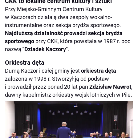
CKK to lokalne centrum kultury i sztuki
Przy Miejsko-Gminnym Centrum Kultury
w Kaczorach działają dwa zespoły wokalno-
instrumentalne oraz sekcja brydża sportowego.
Najdłuższą działalność prowadzi sekcja brydża
sportowego
przy CKK, która powstała w 1987 r. pod
nazwą
"Dziadek Kaczory"
.
Orkiestra dęta
Dumą Kaczor i całej gminy jest
orkiestra dęta
założona w 1998 r. Stworzył ją od podstaw
i prowadził przez ponad 20 lat pan
Zdzisław Nawrot
,
dawny kapelmistrz orkiestry wojsk lotniczych w Pile.