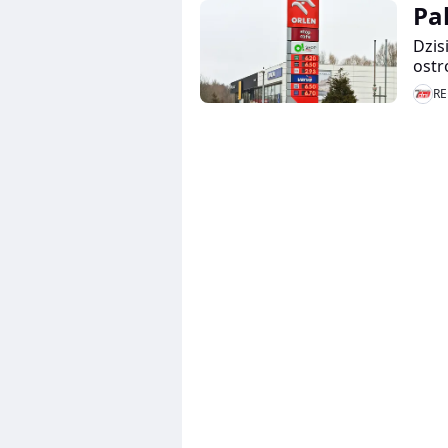
Pa
Dzis
ostr
RE