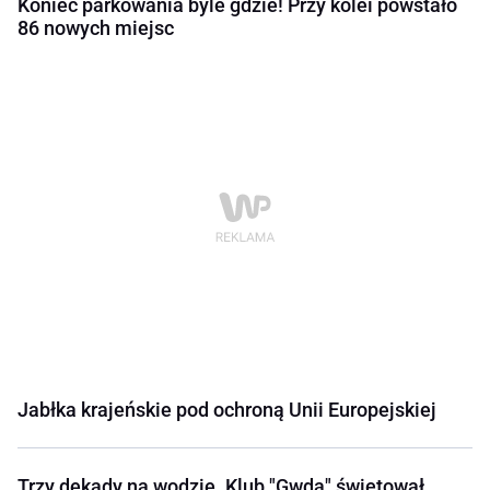
Koniec parkowania byle gdzie! Przy kolei powstało
86 nowych miejsc
Jabłka krajeńskie pod ochroną Unii Europejskiej
Trzy dekady na wodzie. Klub "Gwda" świętował