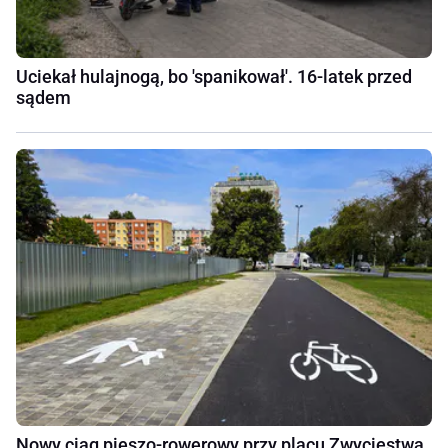
Uciekał hulajnogą, bo 'spanikował'. 16-latek przed
sądem
Nowy ciąg pieszo-rowerowy przy placu Zwycięstwa