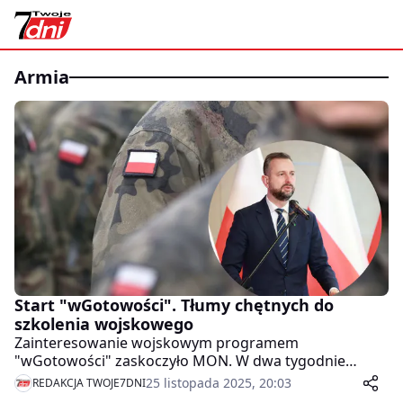
armia
Start "wGotowości". Tłumy chętnych do
szkolenia wojskowego
Zainteresowanie wojskowym programem
"wGotowości" zaskoczyło MON. W dwa tygodnie
zgłosiło się do niego kilkanaście tysięcy osób. Blisko
25 listopada 2025, 20:03
REDAKCJA TWOJE7DNI
połowa to kobiety.