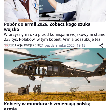
Pobór do armii 2026. Zobacz kogo szuka
wojsko
W przyszłym roku przed komisjami wojskowymi stanie
235 tys. Polaków, w tym kobiet. Armia poszukuje też
cywilów: lekarzy, kierowców, informatyków,
21 października 2025, 19:13
REDAKCJA TWOJE7DNI
inżynierów.
Kobiety w mundurach zmieniają polską
armię