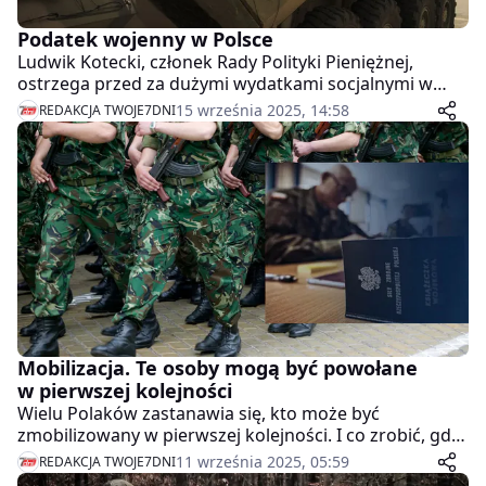
Podatek wojenny w Polsce
Ludwik Kotecki, członek Rady Polityki Pieniężnej,
ostrzega przed za dużymi wydatkami socjalnymi w
niepewnych czasach. I rzuca pomysł nowego podatku
15 września 2025, 14:58
REDAKCJA TWOJE7DNI
– tylko na zbrojenia.
Mobilizacja. Te osoby mogą być powołane
w pierwszej kolejności
Wielu Polaków zastanawia się, kto może być
zmobilizowany w pierwszej kolejności. I co zrobić, gdy
nas zmobilizują? A jeśli się nie stawimy, to co nam za to
11 września 2025, 05:59
REDAKCJA TWOJE7DNI
grozi?