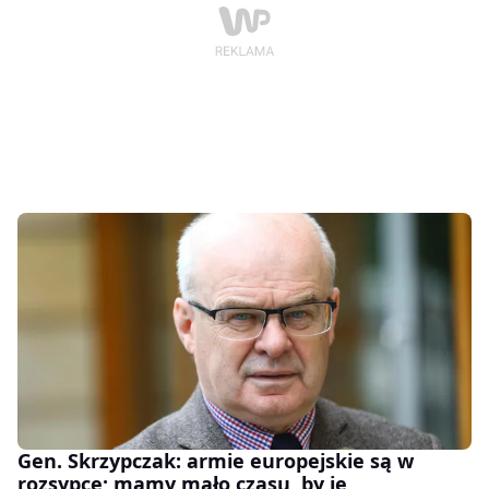
Gen. Skrzypczak: armie europejskie są w
rozsypce; mamy mało czasu, by je