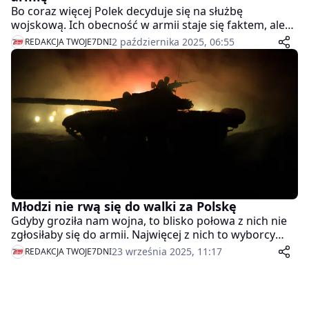
Bo coraz więcej Polek decyduje się na służbę
wojskową. Ich obecność w armii staje się faktem, ale
droga do pełnej równości w mundurze wciąż bywa
2 października 2025, 06:55
REDAKCJA TWOJE7DNI
pełna wyzwań. Jeszcze kilkanaście lat temu obraz
kobiety-żołnierza w Polsce wydawał się egzotyczny –
dziś jest naturalny.
Młodzi nie rwą się do walki za Polskę
Gdyby groziła nam wojna, to blisko połowa z nich nie
zgłosiłaby się do armii. Najwięcej z nich to wyborcy
Konfederacji i Trzeciej Drogi.
23 września 2025, 11:17
REDAKCJA TWOJE7DNI