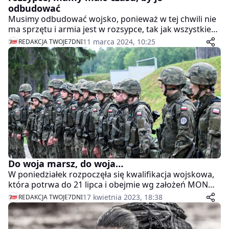
odbudować
Musimy odbudować wojsko, ponieważ w tej chwili nie
ma sprzętu i armia jest w rozsypce, tak jak wszystkie
europejskie armie – powiedział b. dowódca Wojsk
11 marca 2024, 10:25
REDAKCJA TWOJE7DNI
Lądowych gen. Waldemar Skrzypczak. Podkreślił, że
zostało nam mało czasu, aby przygotować siły zbrojne
do odparcia ewentualnej agresji.
Do woja marsz, do woja…
W poniedziałek rozpoczęła się kwalifikacja wojskowa,
która potrwa do 21 lipca i obejmie wg założeń MON
ok. 230 tys. osób.
17 kwietnia 2023, 18:38
REDAKCJA TWOJE7DNI