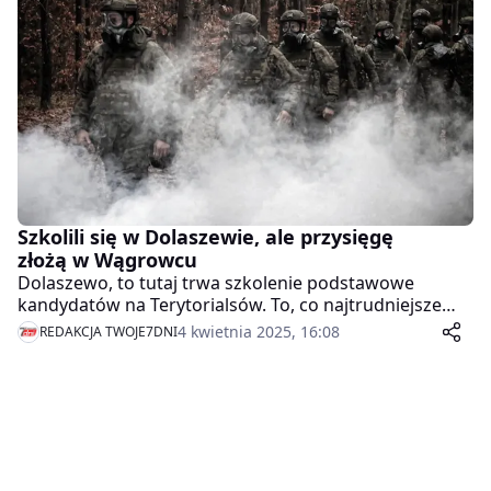
Szkolili się w Dolaszewie, ale przysięgę
złożą w Wągrowcu
Dolaszewo, to tutaj trwa szkolenie podstawowe
kandydatów na Terytorialsów. To, co najtrudniejsze
ochotnicy mają już za sobą. W czwartek zdali egzamin
4 kwietnia 2025, 16:08
REDAKCJA TWOJE7DNI
z pętli taktycznej. W sobotę złożą przysięgę wojskową i
trafią do swoich macierzystych batalionów.