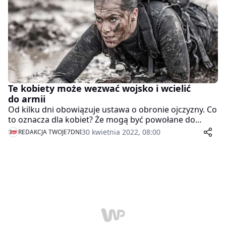
Te kobiety może wezwać wojsko i wcielić
do armii
Od kilku dni obowiązuje ustawa o obronie ojczyzny. Co
to oznacza dla kobiet? Że mogą być powołane do
służby wojskowej.
30 kwietnia 2022, 08:00
REDAKCJA TWOJE7DNI