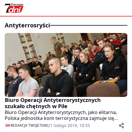
antyterrosryści
Biuro Operacji Antyterrorystycznych
szukało chętnych w Pile
Biuro Operacji Antyterrorystycznych, jako elitarna,
Polska jednostka kont terrorystyczna zajmuje się
przede wszystkim przeciwdziałaniem terroryzmowi i
21 lutego 2019, 10:55
REDAKCJA TWOJE7DNI
jego zwalczaniem, a także koordynowaniem i