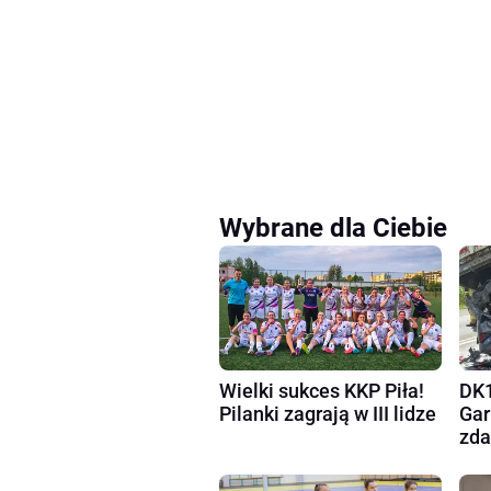
Wybrane dla Ciebie
Wielki sukces KKP Piła!
DK1
Pilanki zagrają w III lidze
Gar
zda