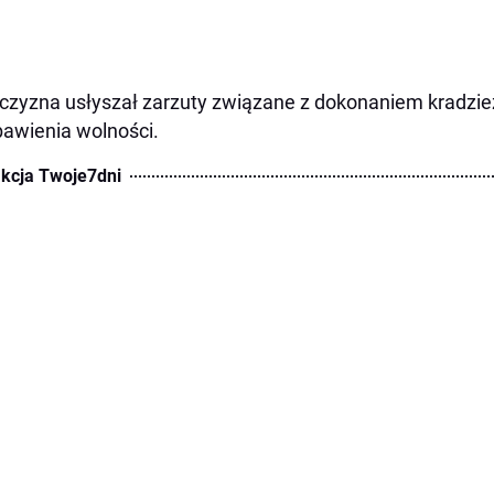
zyzna usłyszał zarzuty związane z dokonaniem kradzieży,
awienia wolności.
kcja Twoje7dni