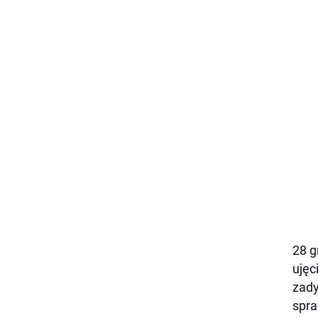
28 g
ujęc
zady
spr