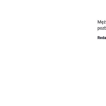
Mężc
pozb
Reda