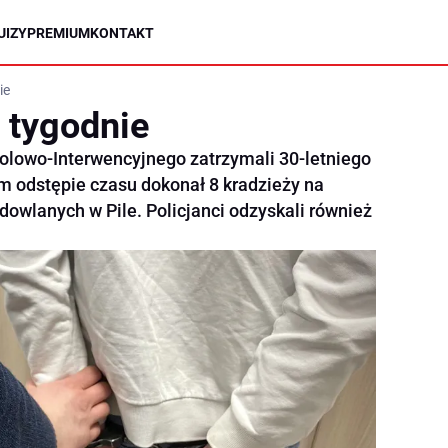
UIZY
PREMIUM
KONTAKT
ie
3 tygodnie
olowo-Interwencyjnego zatrzymali 30-letniego
im odstępie czasu dokonał 8 kradzieży na
owlanych w Pile. Policjanci odzyskali również