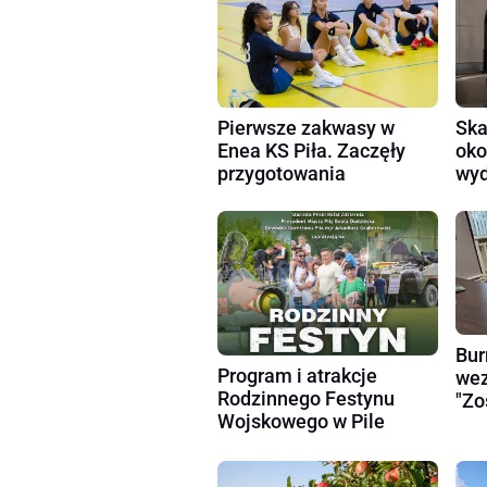
Pierwsze zakwasy w
Ska
Enea KS Piła. Zaczęły
oko
przygotowania
wyd
Bur
Program i atrakcje
wez
Rodzinnego Festynu
"Zo
Wojskowego w Pile