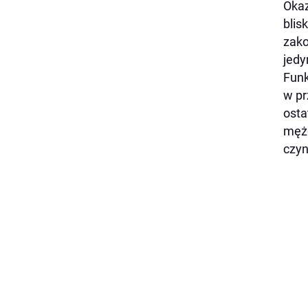
Okaz
blis
zako
jedy
Funk
w pr
osta
mężc
czyn