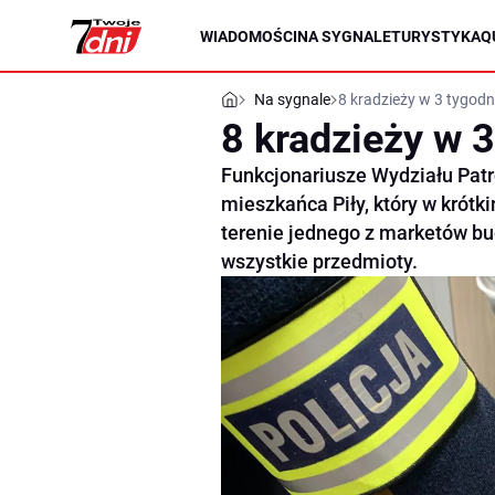
WIADOMOŚCI
NA SYGNALE
TURYSTYKA
Q
Na sygnale
8 kradzieży w 3 tygodn
8 kradzieży w 
Funkcjonariusze Wydziału Patr
mieszkańca Piły, który w krótk
terenie jednego z marketów bud
wszystkie przedmioty.