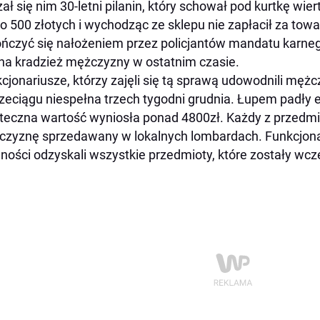
ał się nim 30-letni pilanin, który schował pod kurtkę wie
ko 500 złotych i wychodząc ze sklepu nie zapłacił za tow
ńczyć się nałożeniem przez policjantów mandatu karnego,
na kradzież mężczyzny w ostatnim czasie.
cjonariusze, którzy zajęli się tą sprawą udowodnili męż
zeciągu niespełna trzech tygodni grudnia. Łupem padły e
teczna wartość wyniosła ponad 4800zł. Każdy z przedmi
zyznę sprzedawany w lokalnych lombardach. Funkcjona
ności odzyskali wszystkie przedmioty, które zostały wcz